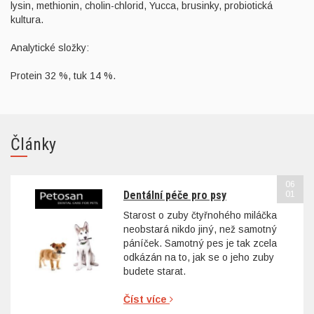
lysin, methionin, cholin-chlorid, Yucca, brusinky, probiotická
kultura.
Analytické složky:
Protein 32 %, tuk 14 %.
Články
06
Dentální péče pro psy
01
Starost o zuby čtyřnohého miláčka
neobstará nikdo jiný, než samotný
páníček. Samotný pes je tak zcela
odkázán na to, jak se o jeho zuby
budete starat.
Číst více