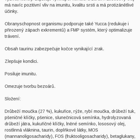
má navíc pozitivní vliv na imunitu, kvalitu srsti a má protizánětlivé
účinky.
Obranyschopnost organismu podporuje také Yucca (redukuje i
přirozený zápach exkrementů) a FMP systém, který optimalizuje
trávení.
Obsah taurinu zabezpečuje kočce vynikající zrak.
Zlepšuje kondici.
Posiluje imunitu.
Omezuje tvorbu bezoárů.
Složení:
Drůbeží moučka (27 %), kukuřice, rýže, rybí moučka, drůbeží tuk,
pšeničné klíčky, pšenice, slunečnicová semínka, hydrolyzovaná
drůbeží játra, kukuřičné klíčky, lněné semínko, lososový olej,
rostlinná vláknina, taurin, doplňkové látky, MOS
(mannanoligosacharidy), FOS (fruktooligosacharidy), betaglukany,