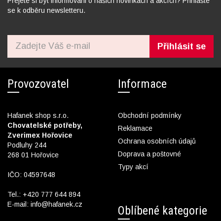
Přejete si být informováni o našich novinkách a akcích? Přihlašte
se k odběru newsletteru.
Přihlásit se
Provozovatel
Informace
Hafanek shop s.r.o.
Obchodní podmínky
Chovatelské potřeby,
Reklamace
Zverimex Hořovice
Ochrana osobních údajů
Podluhy 244
Doprava a poštovné
268 01 Hořovice
Typy akcí
IČO: 04597648
Tel.:
+420 777 644 894
E-mail:
info@hafanek.cz
Oblíbené kategorie