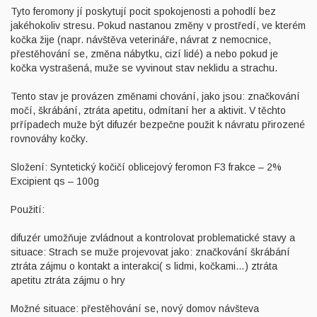
Tyto feromony jí poskytují pocit spokojenosti a pohodlí bez
jakéhokoliv stresu. Pokud nastanou změny v prostředí, ve kterém
kočka žije (napr. návštěva veterináře, návrat z nemocnice,
přestěhování se, změna nábytku, cizí lidé) a nebo pokud je
kočka vystrašená, muže se vyvinout stav neklidu a strachu.
Tento stav je provázen změnami chování, jako jsou: značkování
močí, škrábání, ztráta apetitu, odmítaní her a aktivit. V těchto
prřípadech muže být difuzér bezpečne použit k návratu přirozené
rovnováhy kočky.
Složení: Syntetický kočičí oblicejový feromon F3 frakce – 2%
Excipient qs – 100g
Použití:
difuzér umožňuje zvládnout a kontrolovat problematické stavy a
situace: Strach se muže projevovat jako: značkování škrábání
ztráta zájmu o kontakt a interakci( s lidmi, kočkami…) ztráta
apetitu ztráta zájmu o hry
Možné situace: přestěhování se, nový domov návšteva