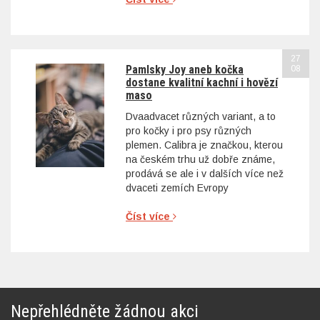
27
Pamlsky Joy aneb kočka
08
dostane kvalitní kachní i hovězí
maso
Dvaadvacet různých variant, a to
pro kočky i pro psy různých
plemen. Calibra je značkou, kterou
na českém trhu už dobře známe,
prodává se ale i v dalších více než
dvaceti zemích Evropy
Číst více
Nepřehlédněte žádnou akci