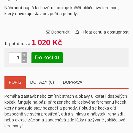
Náhradní náplň k difuzéru - imituje kočičí obličejový feromon,
který navozuje stav bezpečí a pohody.
Doporučit
Hlídat cenu a dostupnost
1 020 Kč
1
pořídíte za
Do košíku
POPIS
DOTAZY (0)
DOPRAVA
Pomáhá zastavit nebo zmírnit strach a obavy u koťat i dospělých
koček, funguje na bázi přirozeného obličejového feromonu koček,
který navozuje stav bezpečí a pohody. Pokud se kočka cítí
bezpečně ve svém prostředí, otírá si hlavu o nábytek, rohy zdí,
nebo okraje záclon a zanechává zde látky nazývané „obličejové
feromony“.