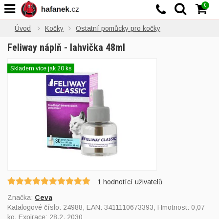
0
Úvod
Kočky
Ostatní pomůcky pro kočky
Feliway náplň - lahvička 48ml
Skladem více jak 20 ks
1
hodnotící uživatelů
Značka:
Ceva
Katalogové číslo:
24988
, EAN:
3411110673393
, Hmotnost: 0,07
kg, Expirace: 28.2. 2030