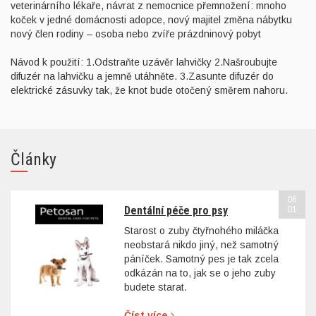
veterinárního lékaře, návrat z nemocnice přemnožení: mnoho
koček v jedné domácnosti adopce, nový majitel změna nábytku
nový člen rodiny – osoba nebo zvíře prázdninový pobyt
Návod k použití: 1.Odstraňte uzávěr lahvičky 2.Našroubujte
difuzér na lahvičku a jemně utáhněte. 3.Zasunte difuzér do
elektrické zásuvky tak, že knot bude otočený směrem nahoru.
Články
06
Dentální péče pro psy
01
Starost o zuby čtyřnohého miláčka
neobstará nikdo jiný, než samotný
páníček. Samotný pes je tak zcela
odkázán na to, jak se o jeho zuby
budete starat.
Číst více