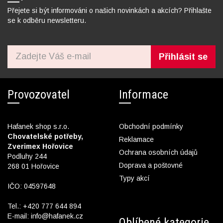
Přejete si být informováni o našich novinkách a akcích? Přihlašte
se k odběru newsletteru.
Přihlásit se
Provozovatel
Informace
Hafanek shop s.r.o.
Obchodní podmínky
Chovatelské potřeby,
Reklamace
Zverimex Hořovice
Ochrana osobních údajů
Podluhy 244
Doprava a poštovné
268 01 Hořovice
Typy akcí
IČO: 04597648
Tel.:
+420 777 644 894
E-mail:
info@hafanek.cz
Oblíbené kategorie