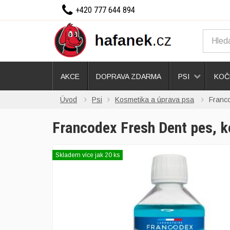
+420 777 644 894
AKCE
DOPRAVA ZDARMA
PSI
KOČ
Úvod
Psi
Kosmetika a úprava psa
Franc
Francodex Fresh Dent pes, 
Skladem více jak 20 ks