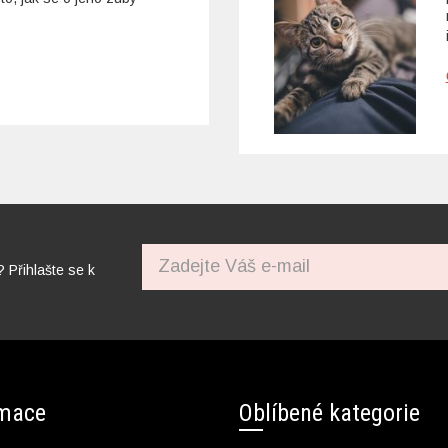
? Přihlašte se k
rmace
Oblíbené kategorie