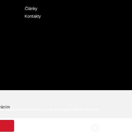
Články
Kontakty
váním
ine; v případě technického výpadku pak nejpozději do 48 hodin.