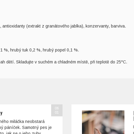
 antioxidanty (extrakt z granátového jablka), konzervanty, barviva.
,1 %, hrubý tuk 0,2 %, hrubý popel 0,1 %.
ah dětí. Skladujte v suchém a chladném místě, při teplotě do 25°C.
06
sy
01
ohého miláčka neobstará
tný páníček. Samotný pes je
to, jak se o jeho zuby