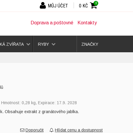
0
MŮJ ÚČET
0 KČ
Doprava a poštovné
Kontakty
Á ZVÍŘATA
RYBY
ZNAČKY
lů
, Hmotnost: 0,28 kg, Expirace: 17.9. 2028
k. Obsahuje extrakt z granátového jablka.
Doporučit
Hlídat cenu a dostupnost