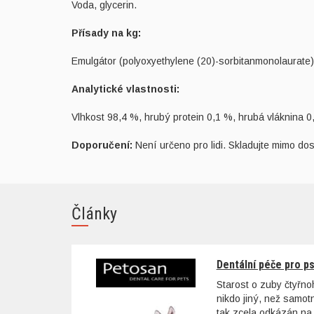
Voda, glycerin.
Přísady na kg:
Emulgátor (polyoxyethylene (20)-sorbitanmonolaurate),
Analytické vlastnosti:
Vlhkost 98,4 %, hrubý protein 0,1 %, hrubá vláknina 0
Doporučení:
Není určeno pro lidi. Skladujte mimo dos
Články
Dentální péče pro p
Starost o zuby čtyřn
nikdo jiný, než samo
tak zcela odkázán na 