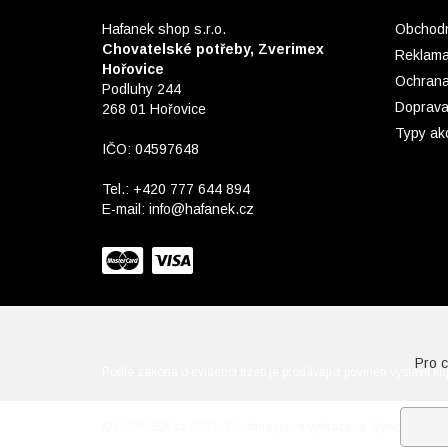
Hafanek shop s.r.o.
Obchodn
Chovatelské potřeby, Zverimex
Reklam
Hořovice
Ochrana
Podluhy 244
Doprava
268 01 Hořovice
Typy ak
IČO: 04597648
Tel.:
+420 777 644 894
E-mail:
info@hafanek.cz
Pro 
Podle zákona o evidenci tržeb je prodávající povinen vystavit k
© HAFANEK.cz 2022. Všechna práva vyhrazena. Vytvořil
WEB-