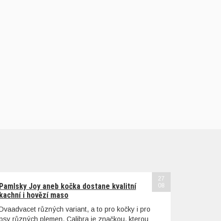
27
Pamlsky Joy aneb kočka dostane kvalitní
08
kachní i hovězí maso
Dvaadvacet různých variant, a to pro kočky i pro
psy různých plemen. Calibra je značkou, kterou