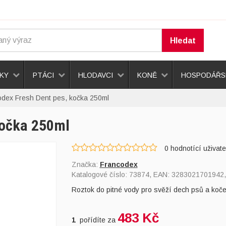
Hledat
KY
PTÁCI
HLODAVCI
KONĚ
HOSPODÁŘSK
odex Fresh Dent pes, kočka 250ml
kočka 250ml
0
hodnotící uživate
Značka:
Francodex
Katalogové číslo:
73874
, EAN:
3283021701942
Roztok do pitné vody pro svěží dech psů a koče
483 Kč
1
pořídíte za