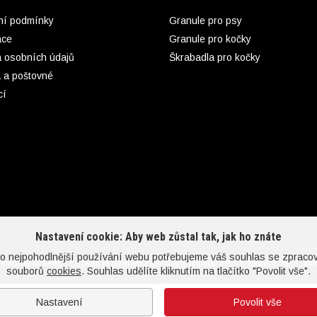
í podmínky
Granule pro psy
ace
Granule pro kočky
 osobních údajů
Škrabadla pro kočky
 a poštovné
cí
Nastavení cookie: Aby web zůstal tak, jak ho znáte
co nejpohodlnější používání webu potřebujeme váš souhlas se zpraco
upujícímu účtenku. Zároveň je povinen zaevidovat přijatou tržbu u správce daně onl
souborů
cookies
. Souhlas udělíte kliknutím na tlačítko "Povolit vše".
Nastavení
Povolit vše
KLUB.cz