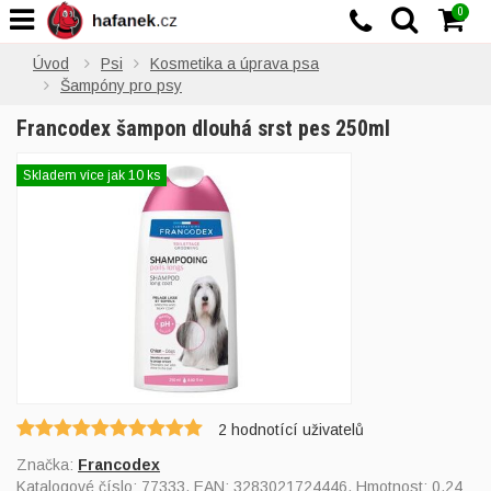
0
Úvod
Psi
Kosmetika a úprava psa
Šampóny pro psy
Francodex šampon dlouhá srst pes 250ml
Skladem více jak 10 ks
2
hodnotící uživatelů
Značka:
Francodex
Katalogové číslo:
77333
, EAN:
3283021724446
, Hmotnost: 0,24