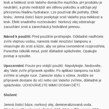
lesk a hebkost srsti Vašeho domácího mazlíčka. pH produktu je
neutrální, a proto nedráždí ani citlivou pokožku a udržuje její
přirozenou hladinu hydratace. Lze používat dle potřeby. Efekt
lesku: Jemná čisticí báze poskytuje srsti Vašeho psa měkkost a
lesk. Efekt snadného rozčesávání: Norkový olej odstraňuje
zacuchání srsti a zanechává ji hedvábně jemnou.
Návod k použití:
Před použitím protřepejte. Důkladně navlhčete
zvíře vlažnou vodou, naneste malé množství šamponu a
vmasírujte do srsti a kůže, aby se pěna rovnoměrně rozprostřela.
Ponechte několik minut, poté důkladně opláchněte. Opakujte
postup a vysušte.
Upozornění:
Pouze pro vnější použití. Nepolykejte. Nedovolte,
aby Vaše zvíře přípravek spolklo. Po aplikaci šamponu na kůži
zvířete si umyjte ruce. Zamezte styku s očima. Jestliže se
přípravek dostane do očí nebo úst Vašeho zvířete, důkladně je
opláchněte. UCHOVÁVEJTE MIMO DOSAH DĚTÍ.
Složení:
Jemná čisticí báze, norkový olej, demineralizovaná voda.