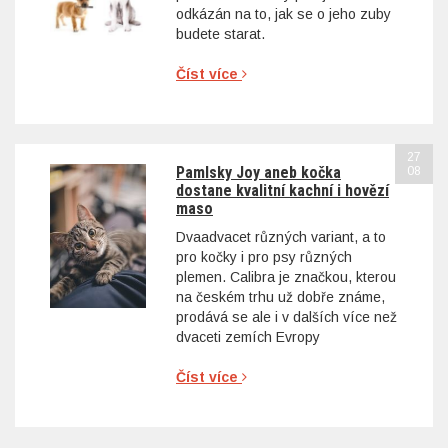
odkázán na to, jak se o jeho zuby
budete starat.
Číst více
27
Pamlsky Joy aneb kočka
08
dostane kvalitní kachní i hovězí
maso
Dvaadvacet různých variant, a to
pro kočky i pro psy různých
plemen. Calibra je značkou, kterou
na českém trhu už dobře známe,
prodává se ale i v dalších více než
dvaceti zemích Evropy
Číst více