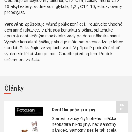
Obsahuje ethoxylovaný alkohol, C12–C14; sulfáty; mono-C12–
16-alkyl estery, sodné soli; glykoly, 1,2-, C12–16, ethoxylovaný
propoxylát.
Varování:
Způsobuje vážné poškození očí. Používejte vhodné
ochranné rukavice. V případě kontaktu s očima oplachujte
opatrně dostatečným množstvím vody po dobu několika minut.
Vyjměte kontaktní čočky, pokud je máte nasazeny a lze je lehce
sundat. Pokračujte ve vyplachování. V případě podráždění očí
vyhledejte lékařskou pomoc. Chraňte před teplem. Produkt
určený pro zvířata.
Články
06
Dentální péče pro psy
01
Starost o zuby čtyřnohého miláčka
neobstará nikdo jiný, než samotný
páníček. Samotný pes je tak zcela