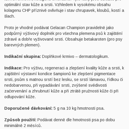
optimální stav kůže a srsti. Vzhledem k vysokému obsahu
kolagenu CHP příznivě ovlivňuje i stav chrupavek, kloubů, kostí a
šlach.
Proto je vhodné podávat Gelacan Champion pravidelně jako
podpůrný výživový doplněk pro všechna plemena psů k zajištění
zdravé a dobře vyživované srsti. Obsahuje betakaroten (pro psy
barevných plemen).
Indikační skupina:
Doplňkové krmivo – dermatologikum.
Indikace:
Pro výživu, regeneraci a zlepšení kvality kůže a srsti, k
zajištění výstavní kondice šampionů ke zlepšení pigmentace
srsti, psům s matnou srstí bez lesku, se srstí lámavou, řídkou či
nedobarvenou, při vypadávání srsti, zvýšené svědivosti
začervenání a zhrubnutí kůže a při ztrátě pružnosti kůže či při
odlupování kůže.
Doporučené dávkování:
5 g na 10 kg hmotnosti psa.
Způsob použití:
Podávat denně dle hmotnosti psa po dobu
minimálně 2 měsíců.