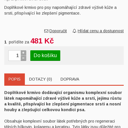
Doplňkové krmivo pro psy napomáhající zdravé výživě kůže a
srsti, přispívající ke zlepšení pigmentace.
Doporučit
Hlídat cenu a dostupnost
481 Kč
1
pořídíte za
Do košíku
POPIS
DOTAZY (0)
DOPRAVA
Doplňkové krmivo dodávající organismu komplexní soubor
látek napomáhající zdravé výživě kůže a srsti, jejímu růstu
a kvalitě, přispívající ke zlepšení pigmentace srsti a nosní
houby a zlepšující celkovou kondici psa.
Obsahuje komplexní soubor látek potřebných pro regeneraci
tělních bílkovin, kolagenu a keratinu. Tyto látky jsou důležité pro