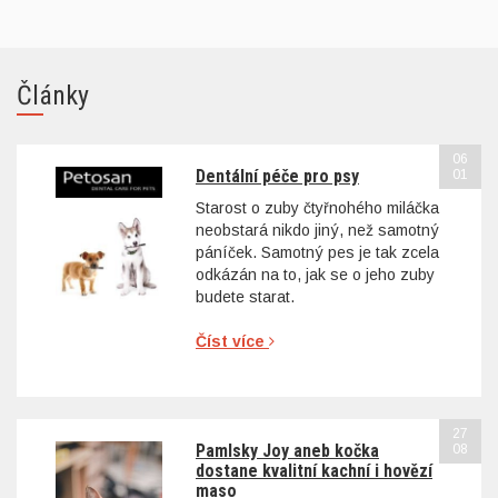
Články
06
Dentální péče pro psy
01
Starost o zuby čtyřnohého miláčka
neobstará nikdo jiný, než samotný
páníček. Samotný pes je tak zcela
odkázán na to, jak se o jeho zuby
budete starat.
Číst více
27
Pamlsky Joy aneb kočka
08
dostane kvalitní kachní i hovězí
maso