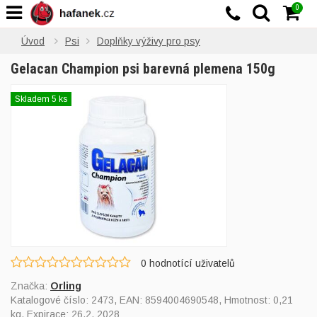
0
Úvod
Psi
Doplňky výživy pro psy
Gelacan Champion psi barevná plemena 150g
Skladem 5 ks
0
hodnotící uživatelů
Značka:
Orling
Katalogové číslo:
2473
, EAN:
8594004690548
, Hmotnost: 0,21
kg, Expirace: 26.2. 2028