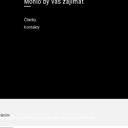
Mohlo by Vás zajímat
Články
Kontakty
váním
ine; v případě technického výpadku pak nejpozději do 48 hodin.