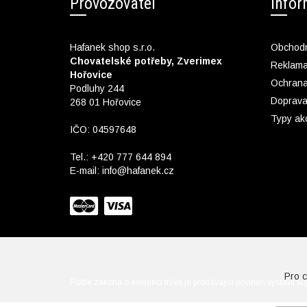
Provozovatel
Info
Hafanek shop s.r.o.
Obchodn
Chovatelské potřeby, Zverimex
Reklam
Hořovice
Ochrana
Podluhy 244
Doprava
268 01 Hořovice
Typy ak
IČO: 04597648
Tel.:
+420 777 644 894
E-mail:
info@hafanek.cz
Pro 
Podle zákona o evidenci tržeb je prodávající povinen vystavit k