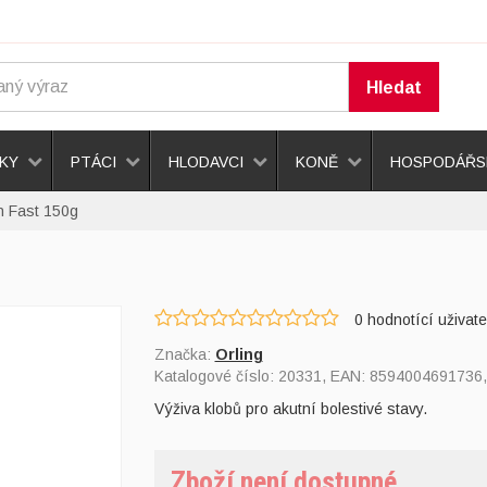
Hledat
KY
PTÁCI
HLODAVCI
KONĚ
HOSPODÁŘSK
n Fast 150g
0
hodnotící uživate
Značka:
Orling
Katalogové číslo:
20331
, EAN:
8594004691736
Výživa klobů pro akutní bolestivé stavy.
Zboží není dostupné