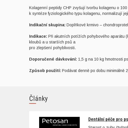
Kolagenní peptidy CHP zvyšují tvorbu kolagenu o 100 
k syntéze fyziologického typu kolagenu, normalizují jej
Indikační skupina:
Doplňkové krmivo – chondroprote
Indikace:
Při akutních potížích pohybového aparátu (k
kloubů a u starších psů a
pro zlepšení pohyblivosti.
Doporučené dávkování:
1,5 g na 10 kg hmotnosti p
Způsob použití:
Podávat denně po dobu minimálně 2
Články
Dentální péče pro p
Starost o zuby čtyřn