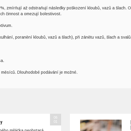
%, zmírňují až odstraňují následky poškození kloubů, vazů a šlach. 
ich činnost a omezují bolestivost.
ktivum.
ulhání, poranění kloubů, vazů a šlach), při zánětu vazů, šlach a svalů
sa.
 měsíců. Dlouhodobé podávání je možné.
06
sy
01
ohého miláčka neobstará