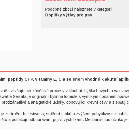
Podobné zboží naleznete v kategorii
Doplňky výživy pro psy
ími peptidy CHP, vitamíny E, C a selenem vhodné k akutní aplik
ně ovlivňujících zánětlivé procesy v kloubních, šlachových a vazivový
oswellie Serrata je originální bylinná formule s vysokým obsahem boswel
í protizánětlivé a analgetické účinky, obnovující krevní cévy a zlepšuj
e zmírnění bolestivosti, snížení otoků a zvýšení pohyblivosti kloubů. 
 zánětu a potlačují odbourávání pojivových tkání. Mechanismus účinku j