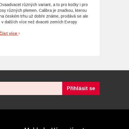
Dvaadvacet různých variant, a to pro kočky i pro
psy různých plemen. Calibra je značkou, kterou
na českém trhu už dobře známe, prodává se ale
i v dalších více než dvaceti zemích Evropy
Číst více
Přihlásit se