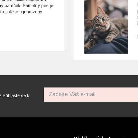
tný páníček. Samotný pes je
to, jak se o jeho zuby
? Přihlašte se k