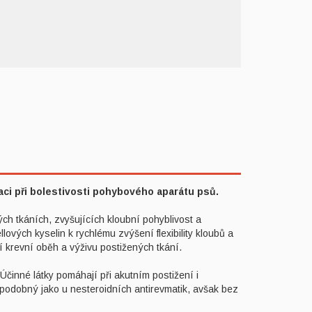
aci při bolestivosti pohybového aparátu psů.
ch tkáních, zvyšujících kloubní pohyblivost a
lových kyselin k rychlému zvýšení flexibility kloubů a
ící krevní oběh a výživu postižených tkání.
Účinné látky pomáhají při akutním postižení i
e podobný jako u nesteroidních antirevmatik, avšak bez