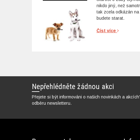
nikdo jiný, než samo
tak zcela odkázán na 
budete starat.
Číst více
Nepřehlédněte žádnou akci
Přejete si být informováni o našich novinkách a akcích
odběru newsletteru.