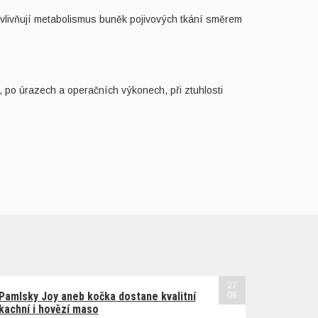
Ovlivňují metabolismus buněk pojivových tkání směrem
, po úrazech a operačních výkonech, při ztuhlosti
27
Pamlsky Joy aneb kočka dostane kvalitní
08
kachní i hovězí maso