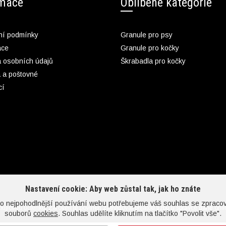
rmace
Oblíbené kategorie
í podmínky
Granule pro psy
ace
Granule pro kočky
 osobních údajů
Škrabadla pro kočky
 a poštovné
cí
Nastavení cookie: Aby web zůstal tak, jak ho znáte
co nejpohodlnější používání webu potřebujeme váš souhlas se zpraco
upujícímu účtenku. Zároveň je povinen zaevidovat přijatou tržbu u správce daně onl
souborů
cookies
. Souhlas udělíte kliknutím na tlačítko "Povolit vše".