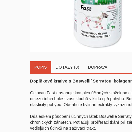
POPIS
DOTAZY (0)
DOPRAVA
Doplňkové krmivo s Boswellií Serratou, kolagenn
Gelacan Fast obsahuje komplex účinných složek pozitiv
omezujících bolestivost kloubů v klidu i při pohybu. B
elasticity pohybu. Obsahuje bylinné extrakty vykazujíc
Důsledkem působení účinných látek Boswellie Serraty j
chronických zánětech. Potlačují proliferaci tkání při
vedlejších účinků na zažívací trakt.