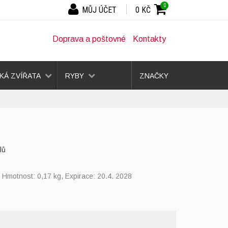
0
MŮJ ÚČET
0 KČ
Doprava a poštovné
Kontakty
Á ZVÍŘATA
RYBY
ZNAČKY
lů
, Hmotnost: 0,17 kg, Expirace: 20.4. 2028