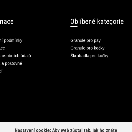
rmace
Oblíbené kategorie
í podmínky
Granule pro psy
ace
Granule pro kočky
 osobních údajů
Škrabadla pro kočky
 a poštovné
cí
Nastavení cookie: Aby web zůstal tak, jak ho znáte