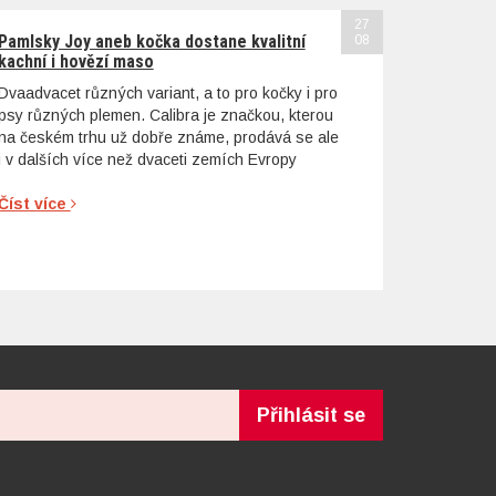
27
Pamlsky Joy aneb kočka dostane kvalitní
08
kachní i hovězí maso
Dvaadvacet různých variant, a to pro kočky i pro
psy různých plemen. Calibra je značkou, kterou
na českém trhu už dobře známe, prodává se ale
i v dalších více než dvaceti zemích Evropy
Číst více
Přihlásit se