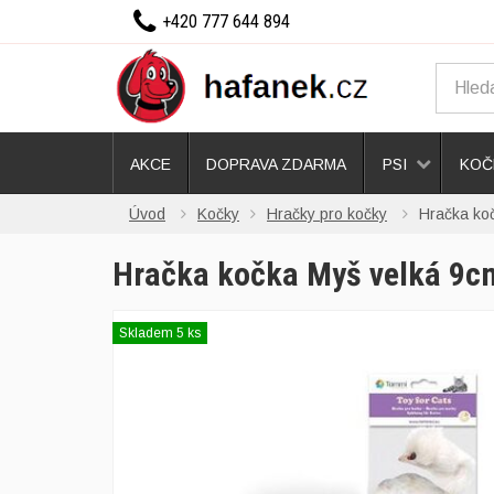
+420 777 644 894
AKCE
DOPRAVA ZDARMA
PSI
KOČ
Úvod
Kočky
Hračky pro kočky
Hračka ko
Hračka kočka Myš velká 9c
Skladem 5 ks