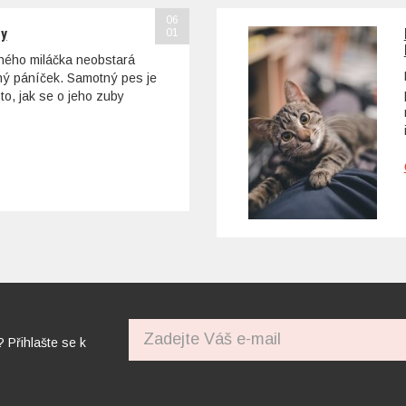
06
sy
01
ohého miláčka neobstará
tný páníček. Samotný pes je
to, jak se o jeho zuby
? Přihlašte se k