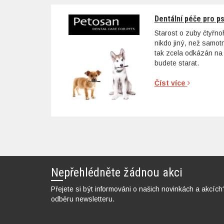
Dentální péče pro p
Starost o zuby čtyřn
nikdo jiný, než samo
tak zcela odkázán na 
budete starat.
Číst více
Nepřehlédněte žádnou akci
Přejete si být informováni o našich novinkách a akcích
odběru newsletteru.