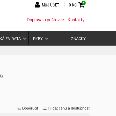
0
MŮJ ÚČET
0 KČ
Doprava a poštovné
Kontakty
Á ZVÍŘATA
RYBY
ZNAČKY
lů
Doporučit
Hlídat cenu a dostupnost