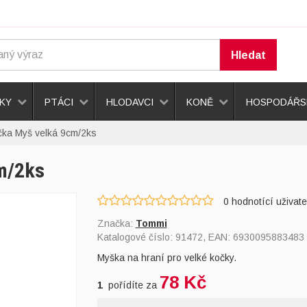
Hledat
KY
PTÁCI
HLODAVCI
KONĚ
HOSPODÁŘSK
čka Myš velká 9cm/2ks
m/2ks
0
hodnotící uživate
Značka:
Tommi
Katalogové číslo:
91472
, EAN:
6930095883483
Myška na hraní pro velké kočky.
78 Kč
1
pořídíte za