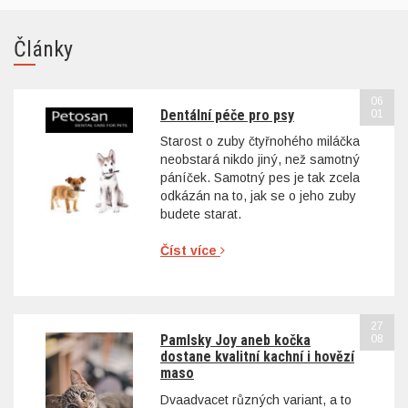
Články
06
Dentální péče pro psy
01
Starost o zuby čtyřnohého miláčka
neobstará nikdo jiný, než samotný
páníček. Samotný pes je tak zcela
odkázán na to, jak se o jeho zuby
budete starat.
Číst více
27
Pamlsky Joy aneb kočka
08
dostane kvalitní kachní i hovězí
maso
Dvaadvacet různých variant, a to