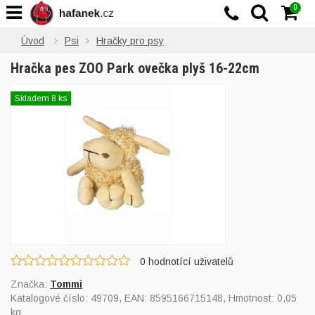
0
Úvod
Psi
Hračky pro psy
Hračka pes ZOO Park ovečka plyš 16-22cm
Skladem 8 ks
0
hodnotící uživatelů
Značka:
Tommi
Katalogové číslo:
49709
, EAN:
8595166715148
, Hmotnost: 0,05
kg