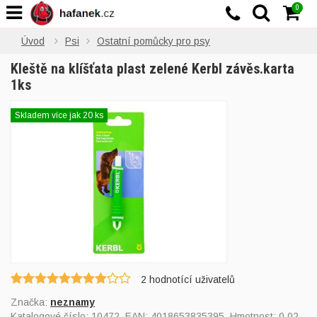
0
Úvod
Psi
Ostatní pomůcky pro psy
Kleště na klíšťata plast zelené Kerbl závěs.karta
1ks
Skladem více jak 20 ks
2
hodnotící uživatelů
Značka:
neznamy
Katalogové číslo:
10472
, EAN:
4018653835395
, Hmotnost: 0,02