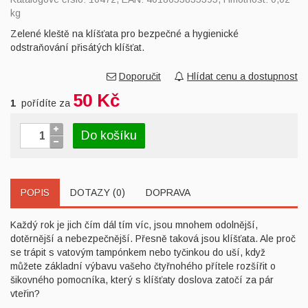
kg
Zelené kleště na klíšťata pro bezpečné a hygienické
odstraňování přisátých klíšťat.
Doporučit
Hlídat cenu a dostupnost
50 Kč
1
pořídíte za
Do košíku
POPIS
DOTAZY (0)
DOPRAVA
Každý rok je jich čím dál tím víc, jsou mnohem odolnější,
dotěrnější a nebezpečnější. Přesně taková jsou klíšťata. Ale proč
se trápit s vatovým tampónkem nebo tyčinkou do uší, když
můžete základní výbavu vašeho čtyřnohého přítele rozšířit o
šikovného pomocníka, který s klíšťaty doslova zatočí za pár
vteřin?