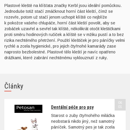
Plastové kleště na klíšťata značky Kerbl jsou ideální pomůckou.
Jednoduše totiž stačí zmáčknout horní část kleští, čímž se
rozevře, potom už stačí jenom uchopit klíště co nejblíže
k pokožce vašeho chlupáče, horní část kleští povolit, aby se
zobáček uzavřel a sevřel tak klíště, několikrát otočit kleštičkami
proti směru hodinových ručiček a klíště se v mžiku pustí a to bez
rizika nechtěného přetržení. Použití kleštiček je pro páníčky velmi
rychlé a zcela hygienické, pro jejich čtyřnohé kamarády zase
naprosto bezbolestné. Plastové tělo kleští je navíc opatřeno
drážkami, které zabrání nechtěnému vyklouznutí z ruky.
Články
06
Dentální péče pro psy
01
Starost o zuby čtyřnohého miláčka
neobstará nikdo jiný, než samotný
páníček. Samotný pes je tak zcela