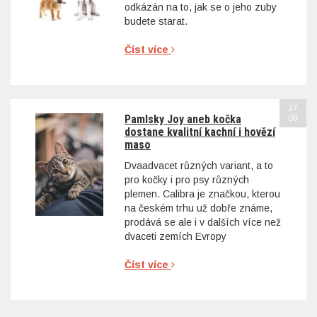
odkázán na to, jak se o jeho zuby
budete starat.
Číst více
27
Pamlsky Joy aneb kočka
08
dostane kvalitní kachní i hovězí
maso
Dvaadvacet různých variant, a to
pro kočky i pro psy různých
plemen. Calibra je značkou, kterou
na českém trhu už dobře známe,
prodává se ale i v dalších více než
dvaceti zemích Evropy
Číst více