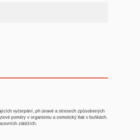
vajících vyčerpání, při únavě a stresech způsobených
lytové poměry v organismu a osmotický tlak v buňkách.
racovních zátěžích.