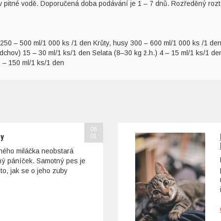
pitné vodě. Doporučená doba podávání je 1 – 7 dnů. Rozředěný roztok
 250 – 500 ml/1 000 ks /1 den Krůty, husy 300 – 600 ml/1 000 ks /1 de
hov) 15 – 30 ml/1 ks/1 den Selata (8–30 kg ž.h.) 4 – 15 ml/1 ks/1 den
0 – 150 ml/1 ks/1 den
06
sy
01
ohého miláčka neobstará
tný páníček. Samotný pes je
to, jak se o jeho zuby