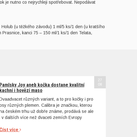
 je nutno co nejrychleji spotřebovat. Nepodávat
n Holub (u těžkého závodu) 1 ml/5 ks/1 den (u kratšího
 Prasnice, kanci 75 – 150 ml/1 ks/1 den Telata,
27
Pamlsky Joy aneb kočka dostane kvalitní
08
kachní i hovězí maso
Dvaadvacet různých variant, a to pro kočky i pro
psy různých plemen. Calibra je značkou, kterou
na českém trhu už dobře známe, prodává se ale
i v dalších více než dvaceti zemích Evropy
Číst více