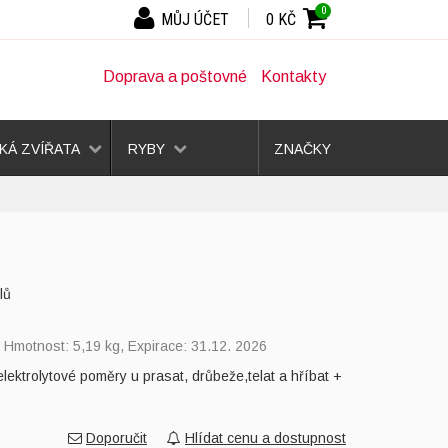
0
MŮJ ÚČET
0 KČ
Doprava a poštovné
Kontakty
Á ZVÍŘATA
RYBY
ZNAČKY
lů
, Hmotnost: 5,19 kg, Expirace: 31.12. 2026
elektrolytové poměry u prasat, drůbeže,telat a hříbat +
Doporučit
Hlídat cenu a dostupnost