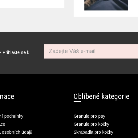
? Přihlašte se k
rmace
Oblíbené kategorie
í podmínky
Granule pro psy
ace
Granule pro kočky
 osobních údajů
Škrabadla pro kočky