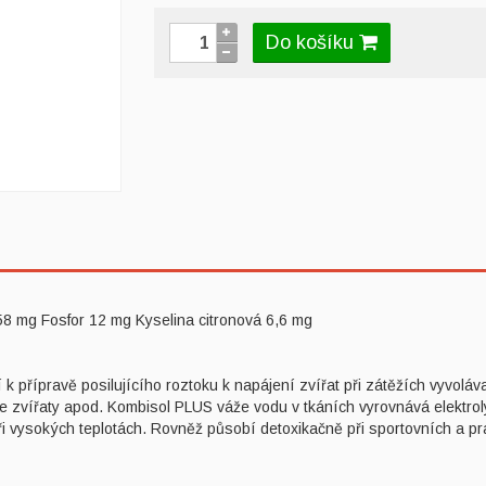
Do košíku
8 mg Fosfor 12 mg Kyselina citronová 6,6 mg
 přípravě posilujícího roztoku k napájení zvířat při zátěžích vyvolá
se zvířaty apod. Kombisol PLUS váže vodu v tkáních vyrovnává elektro
při vysokých teplotách. Rovněž působí detoxikačně při sportovních a p