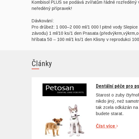
Kombisol PLUS se podává zvířatům řádně rozředěný v 
neředěný přípravek!
Dávkování:
Pro drůbež: 1 000–2 000 ml/1 000 l pitné vody Slepice
závodu) 1 ml/10 ks/1 den Prasata (předvýkrm,výkrm,odc
hříbata 50 – 100 ml/1 ks/1 den Klisny v reprodukci 10
Články
Dentální péče pro p
Starost o zuby čtyřn
nikdo jiný, než samo
tak zcela odkázán na 
budete starat.
Číst více