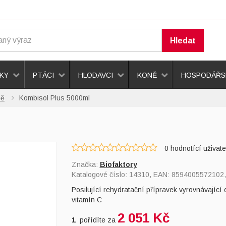
Hledat
KY
PTÁCI
HLODAVCI
KONĚ
HOSPODÁŘSK
ně
Kombisol Plus 5000ml
0
hodnotící uživate
Značka:
Biofaktory
Katalogové číslo:
14310
, EAN:
8594005572102
Posilující rehydratační přípravek vyrovnávající 
vitamín C
2 051 Kč
1
pořídíte za