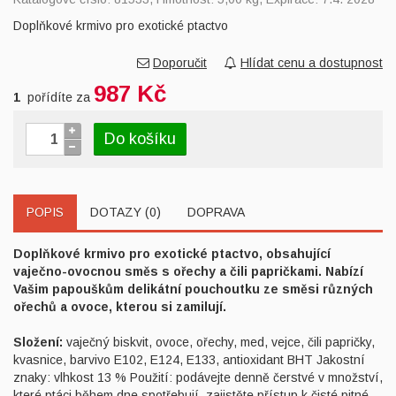
Doplňkové krmivo pro exotické ptactvo
Doporučit
Hlídat cenu a dostupnost
987 Kč
1
pořídíte za
Do košíku
POPIS
DOTAZY (0)
DOPRAVA
Doplňkové krmivo pro exotické ptactvo, obsahující
vaječno-ovocnou směs s ořechy a čili papričkami. Nabízí
Vašim papouškům delikátní pouchoutku ze směsi různých
ořechů a ovoce, kterou si zamilují.
Složení:
vaječný biskvit, ovoce, ořechy, med, vejce, čili papričky,
kvasnice, barvivo E102, E124, E133, antioxidant BHT Jakostní
znaky: vlhkost 13 % Použití: podávejte denně čerstvé v množství,
které ptáci během dne spotřebují, zajistěte přístup k čisté pitné