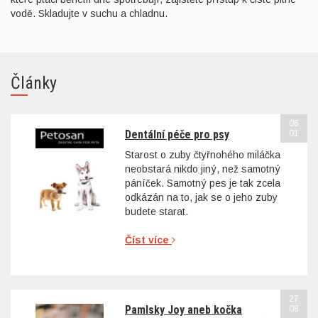
vodě. Skladujte v suchu a chladnu.
Články
06
Dentální péče pro psy
01
Starost o zuby čtyřnohého miláčka
neobstará nikdo jiný, než samotný
páníček. Samotný pes je tak zcela
odkázán na to, jak se o jeho zuby
budete starat.
Číst více
27
Pamlsky Joy aneb kočka
08