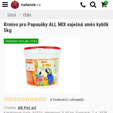
0
Úvod
Ptáci
Krmivo pro Papoušky ALL MIX vaječná směs kyblík
5kg
Skladem více jak 10 ks
0
hodnotící uživatelů
Značka:
All-Pet srl
Katalogové číslo:
81533
, Hmotnost: 5,00 kg, Expirace: 7.4. 2028