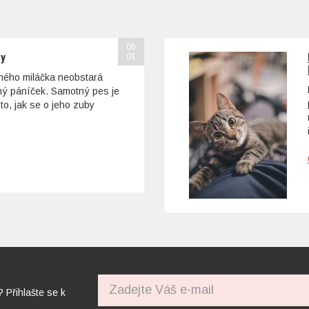
06
sy
01
ohého miláčka neobstará
tný páníček. Samotný pes je
to, jak se o jeho zuby
? Přihlašte se k