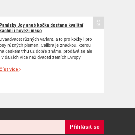
27
Pamlsky Joy aneb kočka dostane kvalitní
08
kachní i hovězí maso
Dvaadvacet různých variant, a to pro kočky i pro
psy různých plemen. Calibra je značkou, kterou
na českém trhu už dobře známe, prodává se ale
i v dalších více než dvaceti zemích Evropy
Číst více
Přihlásit se