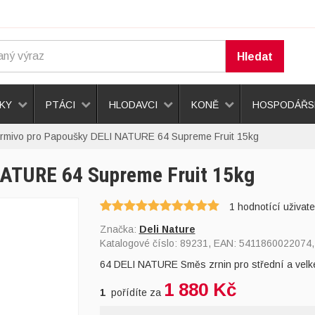
Hledat
KY
PTÁCI
HLODAVCI
KONĚ
HOSPODÁŘSK
rmivo pro Papoušky DELI NATURE 64 Supreme Fruit 15kg
NATURE 64 Supreme Fruit 15kg
1
hodnotící uživate
Značka:
Deli Nature
Katalogové číslo:
89231
, EAN:
5411860022074
64 DELI NATURE Směs zrnin pro střední a v
1 880 Kč
1
pořídíte za