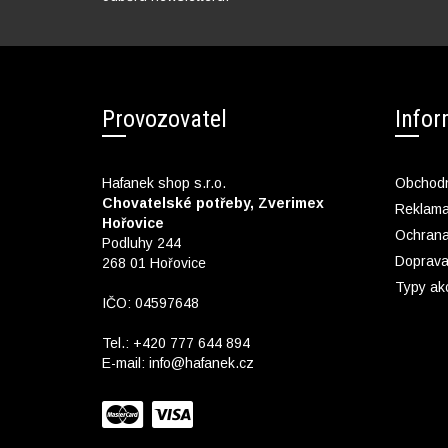
Provozovatel
Info
Hafanek shop s.r.o.
Obchodn
Chovatelské potřeby, Zverimex
Reklam
Hořovice
Ochrana
Podluhy 244
Doprava
268 01 Hořovice
Typy ak
IČO: 04597648
Tel.:
+420 777 644 894
E-mail:
info@hafanek.cz