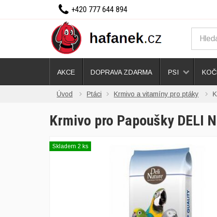
+420 777 644 894
AKCE
DOPRAVA ZDARMA
PSI
KOČ
Úvod
Ptáci
Krmivo a vitamíny pro ptáky
K
Krmivo pro Papoušky DELI 
Skladem 2 ks