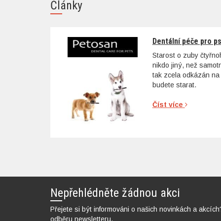
Články
Dentální péče pro p
Starost o zuby čtyřn
nikdo jiný, než samo
tak zcela odkázán na 
budete starat.
Číst více
Nepřehlédněte žádnou akci
Přejete si být informováni o našich novinkách a akcích
odběru newsletteru.