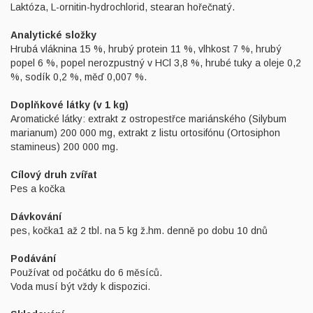
Laktóza, L-ornitin-hydrochlorid, stearan hořečnatý.
Analytické složky
Hrubá vláknina 15 %, hrubý protein 11 %, vlhkost 7 %, hrubý
popel 6 %, popel nerozpustný v HCl 3,8 %, hrubé tuky a oleje 0,2
%, sodík 0,2 %, měď 0,007 %.
Doplňkové látky (v 1 kg)
Aromatické látky: extrakt z ostropestřce mariánského (Silybum
marianum) 200 000 mg, extrakt z listu ortosifónu (Ortosiphon
stamineus) 200 000 mg.
Cílový druh zvířat
Pes a kočka
Dávkování
pes, kočka1 až 2 tbl. na 5 kg ž.hm. denně po dobu 10 dnů
Podávání
Používat od počátku do 6 měsíců.
Voda musí být vždy k dispozici.