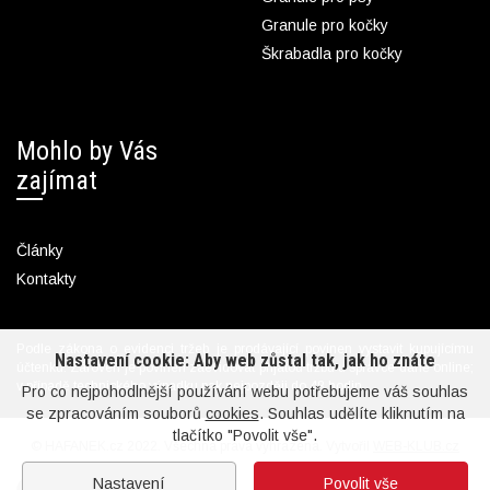
Granule pro kočky
Škrabadla pro kočky
Mohlo by Vás
zajímat
Články
Kontakty
Podle zákona o evidenci tržeb je prodávající povinen vystavit kupujícímu
Nastavení cookie: Aby web zůstal tak, jak ho znáte
účtenku. Zároveň je povinen zaevidovat přijatou tržbu u správce daně online;
v případě technického výpadku pak nejpozději do 48 hodin.
Pro co nejpohodlnější používání webu potřebujeme váš souhlas
se zpracováním souborů
cookies
. Souhlas udělíte kliknutím na
tlačítko "Povolit vše".
© HAFANEK.cz 2022. Všechna práva vyhrazena. Vytvořil
WEB-KLUB.cz
Nastavení
Povolit vše