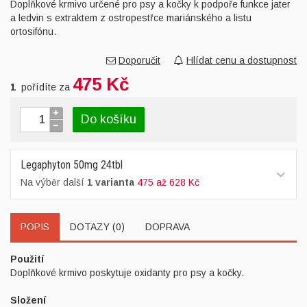
Doplňkové krmivo určené pro psy a kočky k podpoře funkce jater
a ledvin s extraktem z ostropestřce mariánského a listu
ortosifónu.
Doporučit
Hlídat cenu a dostupnost
475 Kč
1
pořídíte za
Do košíku
Legaphyton 50mg 24tbl
Na výběr další
1 varianta
475 až 628 Kč
POPIS
DOTAZY (0)
DOPRAVA
Použití
Doplňkové krmivo poskytuje oxidanty pro psy a kočky.
Složení