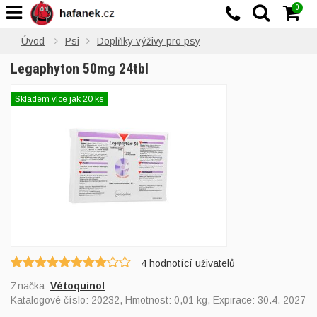
0
Úvod
Psi
Doplňky výživy pro psy
Legaphyton 50mg 24tbl
Skladem více jak 20 ks
4
hodnotící uživatelů
Značka:
Vétoquinol
Katalogové číslo:
20232
, Hmotnost: 0,01 kg, Expirace: 30.4. 2027