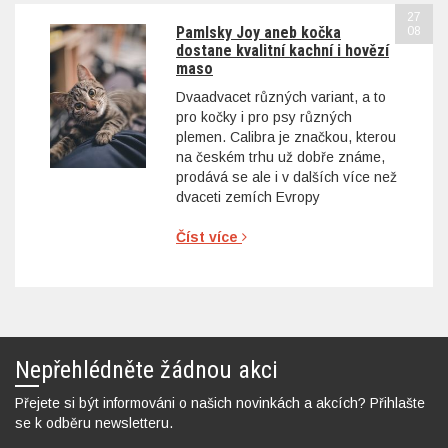
27
Pamlsky Joy aneb kočka
08
dostane kvalitní kachní i hovězí
maso
Dvaadvacet různých variant, a to
pro kočky i pro psy různých
plemen. Calibra je značkou, kterou
na českém trhu už dobře známe,
prodává se ale i v dalších více než
dvaceti zemích Evropy
Číst více
Nepřehlédněte žádnou akci
Přejete si být informováni o našich novinkách a akcích? Přihlašte
se k odběru newsletteru.