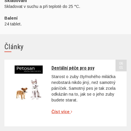
Skladování
Skladovat v suchu a při teplotě do 25 °C.
Balení
24 tablet.
Články
06
Dentální péče pro psy
01
Starost o zuby čtyřnohého miláčka
neobstará nikdo jiný, než samotný
páníček. Samotný pes je tak zcela
odkázán na to, jak se o jeho zuby
budete starat.
Číst více