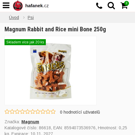
0
Úvod
Psi
Magnum Rabbit and Rice mini Bone 250g
Skladem více jak 20 ks
0
hodnotící uživatelů
Značka:
Magnum
Katalogové číslo:
86618
, EAN:
8594073536976
, Hmotnost: 0,25
kg, Expirace: 10.11. 2027