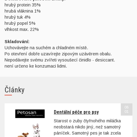
hrubý protein 35%
hrubá vláknina 1%
hrubý tuk 4%
hrubý popel 5%
vlhkost max. 22%
Skladování:
Uchovávejte na suchém a chladném místě.
Po otevření dobře uzavírejte zipovým uzávěrem obalu.
Nepodávejte svému zvířeti vysoušecí činidlo - desiccant.
není určeno ke konzumaci lidmi.
Články
06
Dentální péče pro psy
01
Starost o zuby čtyřnohého miláčka
neobstará nikdo jiný, než samotný
páníček. Samotný pes je tak zcela