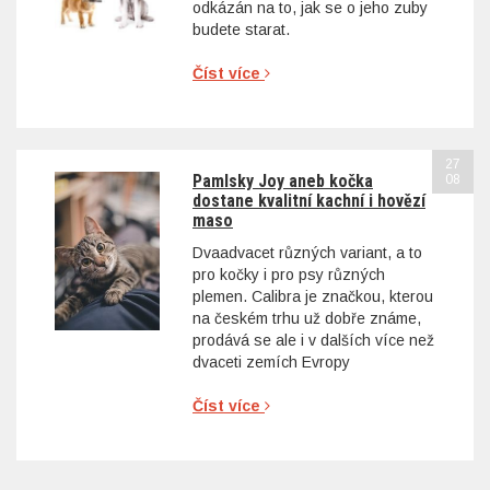
odkázán na to, jak se o jeho zuby
budete starat.
Číst více
27
Pamlsky Joy aneb kočka
08
dostane kvalitní kachní i hovězí
maso
Dvaadvacet různých variant, a to
pro kočky i pro psy různých
plemen. Calibra je značkou, kterou
na českém trhu už dobře známe,
prodává se ale i v dalších více než
dvaceti zemích Evropy
Číst více