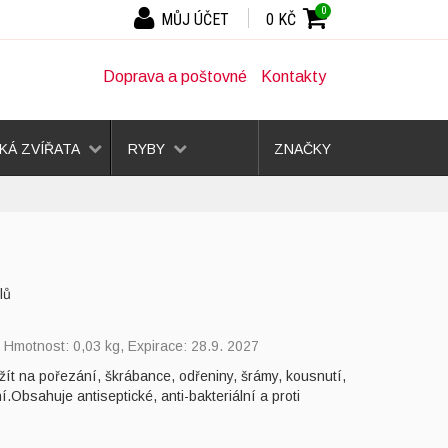
0
MŮJ ÚČET
0 KČ
Doprava a poštovné
Kontakty
Á ZVÍŘATA
RYBY
ZNAČKY
lů
, Hmotnost: 0,03 kg, Expirace: 28.9. 2027
ít na pořezání, škrábance, odřeniny, šrámy, kousnutí,
Obsahuje antiseptické, anti-bakteriální a proti