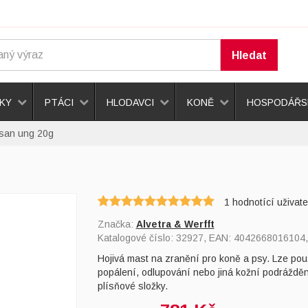
Hledat
KY
PTÁCI
HLODAVCI
KONĚ
HOSPODÁŘSK
osan ung 20g
1
hodnotící uživate
Značka:
Alvetra & Werfft
Katalogové číslo:
32927
, EAN:
4042668016104
Hojivá mast na zranění pro koně a psy. Lze použ
popálení, odlupování nebo jiná kožní podráždění.
plísňové složky.