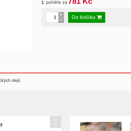
781 Kč
1
pořídíte za
Do košíku
ckých olejů
06
sy
01