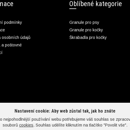
rmace
Oblíbené kategorie
í podmínky
Granule pro psy
ace
Granule pro kočky
 osobních údajů
Škrabadla pro kočky
 a poštovné
cí
Nastavení cookie: Aby web zůstal tak, jak ho znáte
co nejpohodlnější používání webu potřebujeme váš souhlas se zpraco
upujícímu účtenku. Zároveň je povinen zaevidovat přijatou tržbu u správce daně onl
souborů
cookies
. Souhlas udělíte kliknutím na tlačítko "Povolit vše".