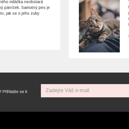
ohého miláčka neobstará
tný páníček. Samotný pes je
to, jak se o jeho zuby
? Přihlašte se k