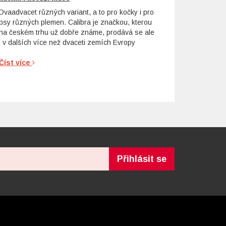
Dvaadvacet různých variant, a to pro kočky i pro
psy různých plemen. Calibra je značkou, kterou
na českém trhu už dobře známe, prodává se ale
i v dalších více než dvaceti zemích Evropy
Číst více
Přihlásit se