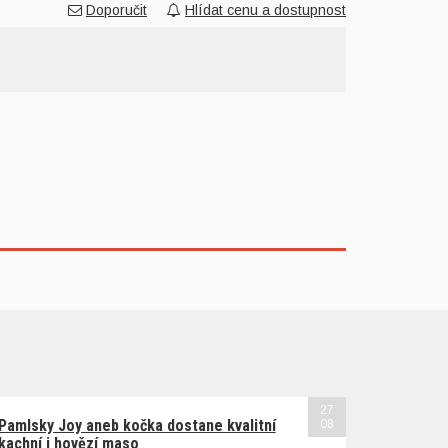
Doporučit
Hlídat cenu a dostupnost
27
Pamlsky Joy aneb kočka dostane kvalitní
08
kachní i hovězí maso