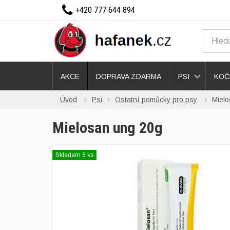
+420 777 644 894
AKCE
DOPRAVA ZDARMA
PSI
KOČ
Úvod
Psi
Ostatní pomůcky pro psy
Miel
Mielosan ung 20g
Skladem 6 ks