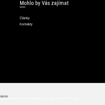
Mohlo by Vás zajímat
Články
Kontakty
váním
ine; v případě technického výpadku pak nejpozději do 48 hodin.