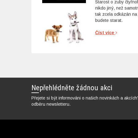
Starost o zuby čtyřn
nikdo jiný, než samo
tak zcela odkázán na 
budete starat.
Číst více
Nepřehlédněte žádnou akci
Přejete si být informováni o našich novinkách a akcích
odběru newsletteru.