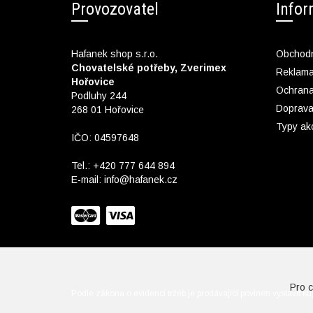
Provozovatel
Info
Hafanek shop s.r.o.
Obchodn
Chovatelské potřeby, Zverimex
Reklam
Hořovice
Ochrana
Podluhy 244
Doprava
268 01 Hořovice
Typy ak
IČO: 04597648
Tel.:
+420 777 644 894
E-mail:
info@hafanek.cz
Pro 
Podle zákona o evidenci tržeb je prodávající povinen vystavit k