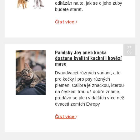
odkázán na to, jak se o jeho zuby
budete starat.
Číst více
27
Pamlsky Joy aneb kočka
08
dostane kvalitní kachní i hovězí
maso
Dvaadvacet různých variant, a to
pro kočky i pro psy různých
plemen. Calibra je značkou, kterou
na českém trhu už dobře známe,
prodává se ale i v dalších více než
dvaceti zemích Evropy
Číst více