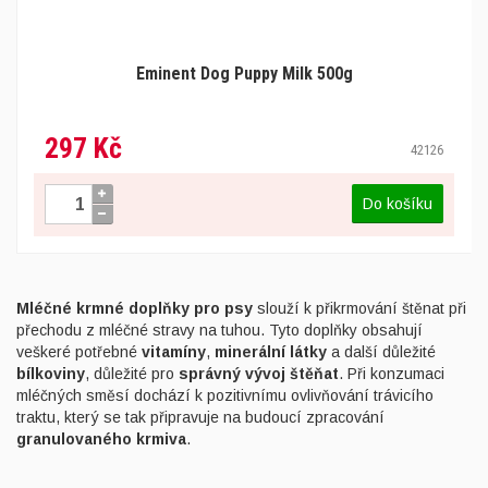
Eminent Dog Puppy Milk 500g
297 Kč
42126
Do košíku
Mléčné krmné doplňky pro psy
slouží k přikrmování štěnat při
přechodu z mléčné stravy na tuhou. Tyto doplňky obsahují
veškeré potřebné
vitamíny
,
minerální látky
a další důležité
bílkoviny
, důležité pro
správný vývoj štěňat
. Při konzumaci
mléčných směsí dochází k pozitivnímu ovlivňování trávicího
traktu, který se tak připravuje na budoucí zpracování
granulovaného krmiva
.