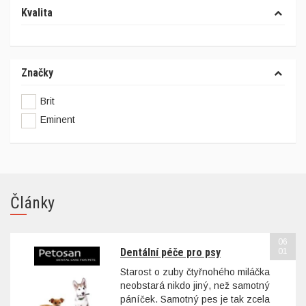
Kvalita
Značky
Brit
Eminent
Články
06
Dentální péče pro psy
01
Starost o zuby čtyřnohého miláčka
neobstará nikdo jiný, než samotný
páníček. Samotný pes je tak zcela