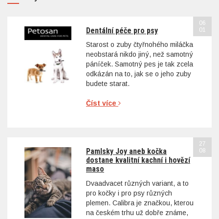
06
Dentální péče pro psy
01
Starost o zuby čtyřnohého miláčka
neobstará nikdo jiný, než samotný
páníček. Samotný pes je tak zcela
odkázán na to, jak se o jeho zuby
budete starat.
Číst více
27
Pamlsky Joy aneb kočka
08
dostane kvalitní kachní i hovězí
maso
Dvaadvacet různých variant, a to
pro kočky i pro psy různých
plemen. Calibra je značkou, kterou
na českém trhu už dobře známe,