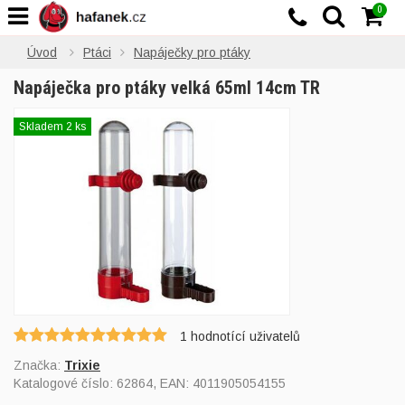
0
Úvod
Ptáci
Napáječky pro ptáky
Napáječka pro ptáky velká 65ml 14cm TR
Skladem 2 ks
1
hodnotící uživatelů
Značka:
Trixie
Katalogové číslo:
62864
, EAN:
4011905054155