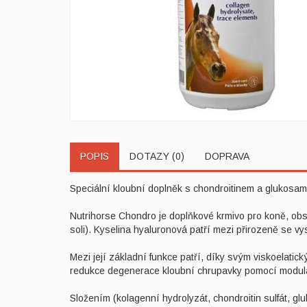
POPIS
DOTAZY (0)
DOPRAVA
Speciální kloubní doplněk s chondroitinem a glukosa
Nutrihorse Chondro je doplňkové krmivo pro koně, ob
soli). Kyselina hyaluronová patří mezi přirozeně se vy
Mezi její základní funkce patří, díky svým viskoelatic
redukce degenerace kloubní chrupavky pomocí modula
Složením (kolagenní hydrolyzát, chondroitin sulfát, g