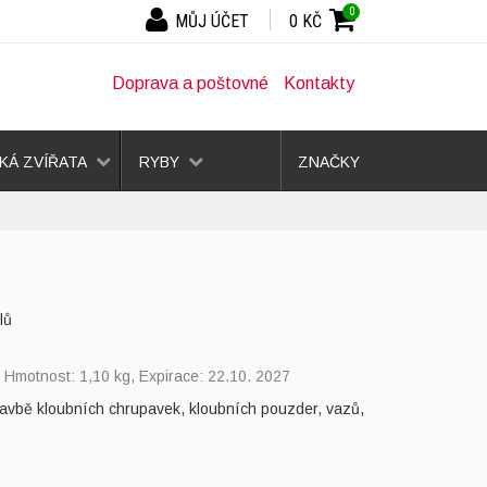
0
MŮJ ÚČET
0 KČ
Doprava a poštovné
Kontakty
Á ZVÍŘATA
RYBY
ZNAČKY
lů
, Hmotnost: 1,10 kg, Expirace: 22.10. 2027
stavbě kloubních chrupavek, kloubních pouzder, vazů,