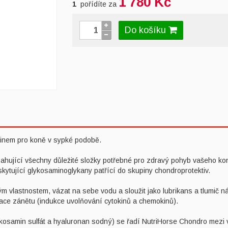
1 780 Kč
1
pořídíte za
Do košíku
minem pro koně v sypké podobě.
sahující všechny důležité složky potřebné pro zdravý pohyb vašeho ko
skytující glykosaminoglykany patřící do skupiny chondroprotektiv.
kým vlastnostem, vázat na sebe vodu a sloužit jako lubrikans a tlumič 
ce zánětu (indukce uvolňování cytokinů a chemokinů).
lukosamin sulfát a hyaluronan sodný) se řadí NutriHorse Chondro mezi 