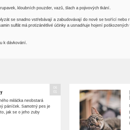
rupavek, kloubních pouzder, vazů, šlach a pojivových tkání.
rolyzát se snadno vstřebávají a zabudovávají do nově se tvořící nebo re
samin sulfát má protizánětlivé účinky a usnadňuje hojení poškozených 
u k dávkování.
06
sy
01
ohého miláčka neobstará
tný páníček. Samotný pes je
to, jak se o jeho zuby