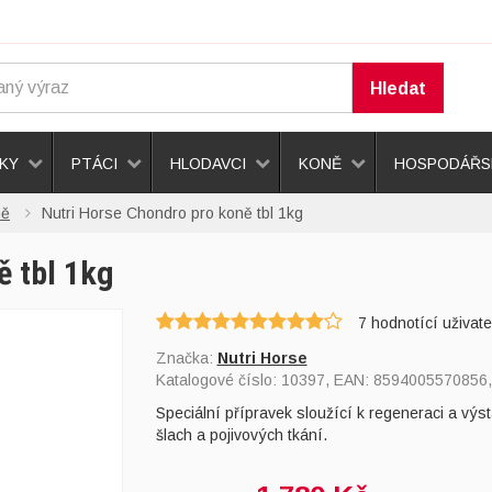
Hledat
KY
PTÁCI
HLODAVCI
KONĚ
HOSPODÁŘSK
ně
Nutri Horse Chondro pro koně tbl 1kg
ě tbl 1kg
7
hodnotící uživate
Značka:
Nutri Horse
Katalogové číslo:
10397
, EAN:
8594005570856
Speciální přípravek sloužící k regeneraci a vý
šlach a pojivových tkání.