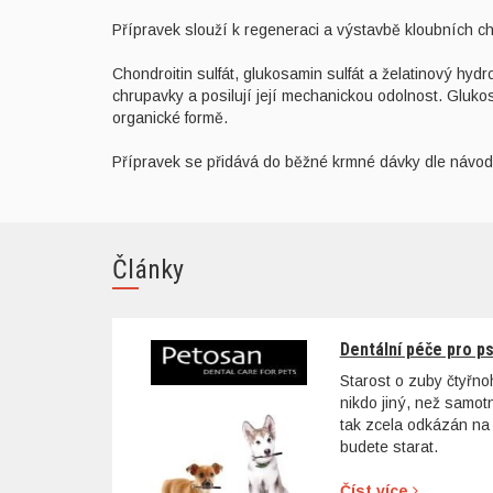
Přípravek slouží k regeneraci a výstavbě kloubních ch
Chondroitin sulfát, glukosamin sulfát a želatinový hyd
chrupavky a posilují její mechanickou odolnost. Gluko
organické formě.
Přípravek se přidává do běžné krmné dávky dle návod
Články
Dentální péče pro p
Starost o zuby čtyřn
nikdo jiný, než samo
tak zcela odkázán na 
budete starat.
Číst více