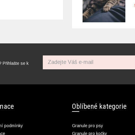
? Přihlašte se k
rmace
Oblíbené kategorie
í podmínky
Granule pro psy
ace
Granule pro kočky