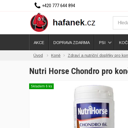
+420 777 644 894
AKCE
DOPRAVA ZDARMA
PSI
KOČ
Úvod
Koně
Zdraví a nutriční doplňky pro ko
Nutri Horse Chondro pro kon
Skladem 6 ks