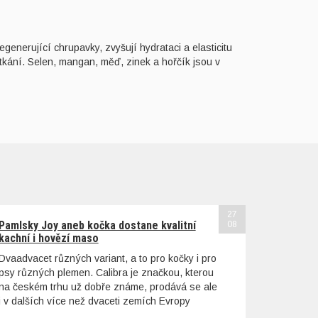
generující chrupavky, zvyšují hydrataci a elasticitu
tkání. Selen, mangan, měď, zinek a hořčík jsou v
27
Pamlsky Joy aneb kočka dostane kvalitní
08
kachní i hovězí maso
Dvaadvacet různých variant, a to pro kočky i pro
psy různých plemen. Calibra je značkou, kterou
na českém trhu už dobře známe, prodává se ale
i v dalších více než dvaceti zemích Evropy