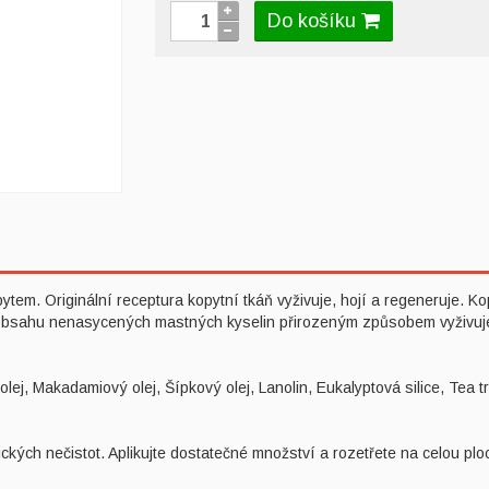
Do košíku
em. Originální receptura kopytní tkáň vyživuje, hojí a regeneruje. Kop
obsahu nenasycených mastných kyselin přirozeným způsobem vyživuje 
lej, Makadamiový olej, Šípkový olej, Lanolin, Eukalyptová silice, Tea tre
ých nečistot. Aplikujte dostatečné množství a rozetřete na celou plo