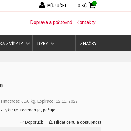
0
MŮJ ÚČET
0 KČ
Doprava a poštovné
Kontakty
Á ZVÍŘATA
RYBY
ZNAČKY
lů
, Hmotnost: 0,50 kg, Expirace: 12.11. 2027
 vyživuje, regeneruje, pečuje
Doporučit
Hlídat cenu a dostupnost