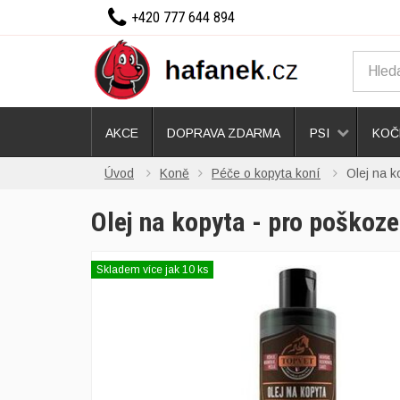
+420 777 644 894
AKCE
DOPRAVA ZDARMA
PSI
KOČ
Úvod
Koně
Péče o kopyta koní
Olej na k
Olej na kopyta - pro poškoz
Skladem více jak 10 ks