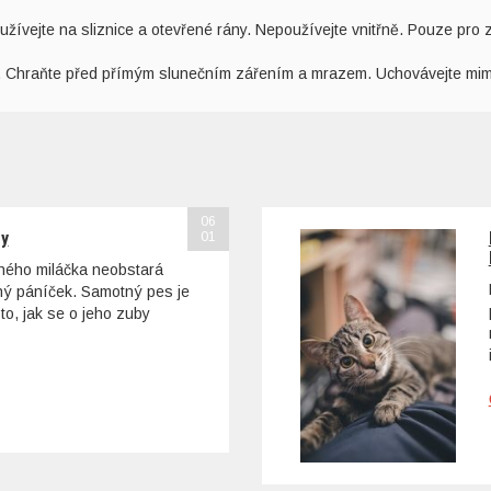
žívejte na sliznice a otevřené rány. Nepoužívejte vnitřně. Pouze pro z
tě. Chraňte před přímým slunečním zářením a mrazem. Uchovávejte m
06
sy
01
ohého miláčka neobstará
tný páníček. Samotný pes je
to, jak se o jeho zuby