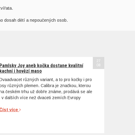
vířata.
imo dosah dětí a nepoučených osob.
27
Pamlsky Joy aneb kočka dostane kvalitní
08
kachní i hovězí maso
Dvaadvacet různých variant, a to pro kočky i pro
psy různých plemen. Calibra je značkou, kterou
na českém trhu už dobře známe, prodává se ale
i v dalších více než dvaceti zemích Evropy
Číst více