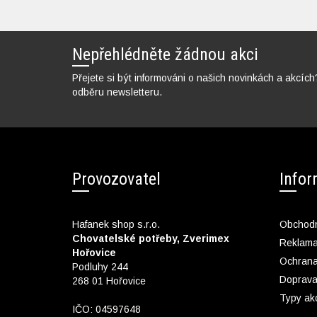
Nepřehlédněte žádnou akci
Přejete si být informováni o našich novinkách a akcích
odběru newsletteru.
Provozovatel
Info
Hafanek shop s.r.o.
Obchodn
Chovatelské potřeby, Zverimex
Reklam
Hořovice
Ochrana
Podluhy 244
Doprava
268 01 Hořovice
Typy ak
IČO: 04597648