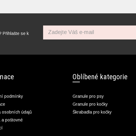
? Přihlašte se k
rmace
Oblíbené kategorie
í podmínky
Granule pro psy
ace
Granule pro kočky
 osobních údajů
Škrabadla pro kočky
 a poštovné
cí