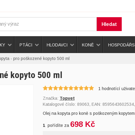
Hledat
KY
PTÁCI
HLODAVCI
KONĚ
HOSPODÁŘSK
opyta - pro poškozené kopyto 500 ml
ené kopyto 500 ml
1
hodnotící uživate
Značka:
Topvet
Katalogové číslo:
89063
, EAN:
8595643602534
Olej na kopyta pro koně s poškozeným kopytem -
698 Kč
1
pořídíte za