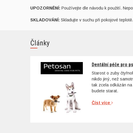
UPOZORNĚNÍ:
Používejte dle návodu k použití. Nepou
SKLADOVÁNÍ:
Skladujte v suchu při pokojové teplo
Články
Dentální péče pro p
Starost o zuby čtyřn
nikdo jiný, než samo
tak zcela odkázán na 
budete starat.
Číst více