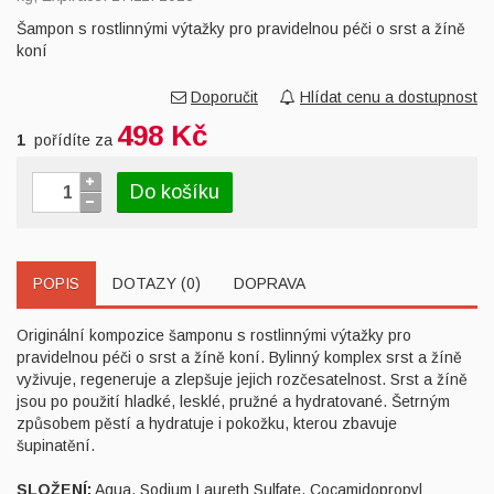
Šampon s rostlinnými výtažky pro pravidelnou péči o srst a žíně
koní
Doporučit
Hlídat cenu a dostupnost
498 Kč
1
pořídíte za
Do košíku
POPIS
DOTAZY (0)
DOPRAVA
Originální kompozice šamponu s rostlinnými výtažky pro
pravidelnou péči o srst a žíně koní. Bylinný komplex srst a žíně
vyživuje, regeneruje a zlepšuje jejich rozčesatelnost. Srst a žíně
jsou po použití hladké, lesklé, pružné a hydratované. Šetrným
způsobem pěstí a hydratuje i pokožku, kterou zbavuje
šupinatění.
SLOŽENÍ:
Aqua, Sodium Laureth Sulfate, Cocamidopropyl