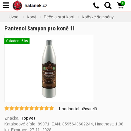
0
Úvod
Koně
Péče o srst koní
Koňské šampóny
Pantenol šampon pro koně 1l
Skladem 6 ks
1
hodnotící uživatelů
Značka:
Topvet
Katalogové číslo:
89071
, EAN:
8595643602244
, Hmotnost: 1,08
kg, Expirace: 27.11. 2028