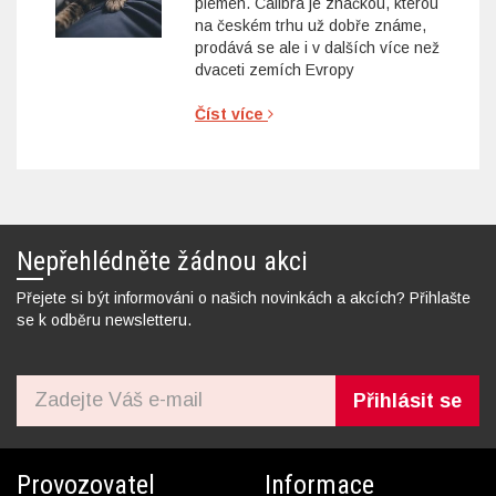
plemen. Calibra je značkou, kterou
na českém trhu už dobře známe,
prodává se ale i v dalších více než
dvaceti zemích Evropy
Číst více
Nepřehlédněte žádnou akci
Přejete si být informováni o našich novinkách a akcích? Přihlašte
se k odběru newsletteru.
Přihlásit se
Provozovatel
Informace