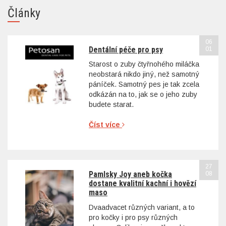
Články
06
Dentální péče pro psy
01
Starost o zuby čtyřnohého miláčka
neobstará nikdo jiný, než samotný
páníček. Samotný pes je tak zcela
odkázán na to, jak se o jeho zuby
budete starat.
Číst více
27
Pamlsky Joy aneb kočka
08
dostane kvalitní kachní i hovězí
maso
Dvaadvacet různých variant, a to
pro kočky i pro psy různých