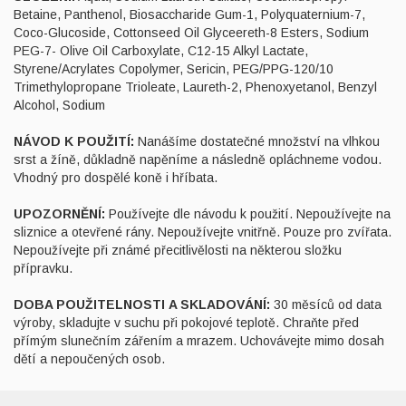
Betaine, Panthenol, Biosaccharide Gum-1, Polyquaternium-7,
Coco-Glucoside, Cottonseed Oil Glyceereth-8 Esters, Sodium
PEG-7- Olive Oil Carboxylate, C12-15 Alkyl Lactate,
Styrene/Acrylates Copolymer, Sericin, PEG/PPG-120/10
Trimethylopropane Trioleate, Laureth-2, Phenoxyetanol, Benzyl
Alcohol, Sodium
NÁVOD K POUŽITÍ:
Nanášíme dostatečné množství na vlhkou
srst a žíně, důkladně napěníme a následně opláchneme vodou.
Vhodný pro dospělé koně i hříbata.
UPOZORNĚNÍ:
Používejte dle návodu k použití. Nepoužívejte na
sliznice a otevřené rány. Nepoužívejte vnitřně. Pouze pro zvířata.
Nepoužívejte při známé přecitlivělosti na některou složku
přípravku.
DOBA POUŽITELNOSTI A SKLADOVÁNÍ:
30 měsíců od data
výroby, skladujte v suchu při pokojové teplotě. Chraňte před
přímým slunečním zářením a mrazem. Uchovávejte mimo dosah
dětí a nepoučených osob.