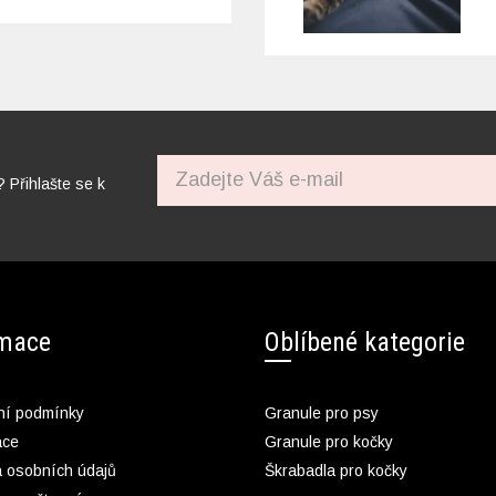
? Přihlašte se k
rmace
Oblíbené kategorie
í podmínky
Granule pro psy
ace
Granule pro kočky
 osobních údajů
Škrabadla pro kočky