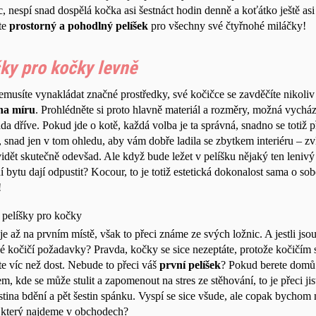
 nespí snad dospělá kočka asi šestnáct hodin denně a koťátko ještě asi
te
prostorný a pohodlný pelíšek
pro všechny své čtyřnohé miláčky!
šky pro kočky levně
emusíte vynakládat značné prostředky, své kočičce se zavděčíte nikoli
na míru
. Prohlédněte si proto hlavně materiál a rozměry, možná vycháze
da dříve. Pokud jde o kotě, každá volba je ta správná, snadno se totiž
, snad jen v tom ohledu, aby vám dobře ladila se zbytkem interiéru – zv
idět skutečně odevšad. Ale když bude ležet v pelíšku nějaký ten lenivý
 bytu dají odpustit? Kocour, to je totiž estetická dokonalost sama o s
!
 pelíšky pro kočky
je až na prvním místě, však to přeci známe ze svých ložnic. A jestli j
 kočičí požadavky? Pravda, kočky se sice nezeptáte, protože kočičím 
íte víc než dost. Nebude to přeci váš
první pelíšek
? Pokud berete domů 
m, kde se může stulit a zapomenout na stres ze stěhování, to je přeci jis
stina bdění a pět šestin spánku. Vyspí se sice všude, ale copak bychom 
 který najdeme v obchodech?