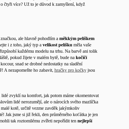
 o čtyři více? Už to je důvod k zamyšlení, když
v značkou, ale hlavně pohodlím a
měkkým pelíškem
jte i z toho, jaký typ a
velikost pelíšku
měla vaše
 přizpůsobí každému modelu na trhu. Na barvě ani tolik
láště, pokud žijete v malém bytě, bude na
kočičí
 kocour, snad se drobné nedostatky na sladění
obě! A nezapomeňte ho zabavit,
hračky pro kočky
jsou
sou lidé zvyklí na komfort, jak potom máme okomentovat
slovům lidé nerozumějí, ale o nárocích svého mazlíčka
malé kotě, určitě vezme zavděk jakýmkoliv
té! Jak jsme si již řekli, den průměrného koťátka je jen
mohli tak roztomilému zvířeti nepořídit ten
nejlepší