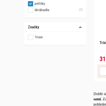
pelíšky
(2)
škrábadla
Značky
Trixie
Tri
31
Dobře si
sami
. Z
pohledem