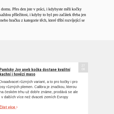
o domu. Přes den jste v práci, i kdybyste měli kočky
aždou příležitost, i kdyby to byl pro začátek třeba jen
nebo hračku z kategorie těch, které tříbí rozvíjející se
27
Pamlsky Joy aneb kočka dostane kvalitní
08
kachní i hovězí maso
Dvaadvacet různých variant, a to pro kočky i pro
psy různých plemen. Calibra je značkou, kterou
na českém trhu už dobře známe, prodává se ale
i v dalších více než dvaceti zemích Evropy
Číst více