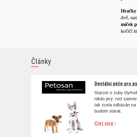
Hračky
dvě, sam
míček p
kočičí i
Články
Dentální péče pro p
Starost o zuby čtyřn
nikdo jiný, než samo
tak zcela odkázán na 
budete starat.
Číst více