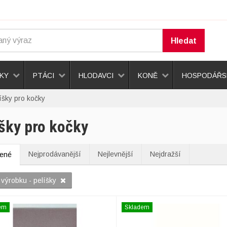
Hledat
KY
PTÁCI
HLODAVCI
KONĚ
HOSPODÁŘSK
íšky pro kočky
šky pro kočky
Nejprodávanější
Nejlevnější
Nejdražší
bené
 výrobku - pelíšky
em
Skladem