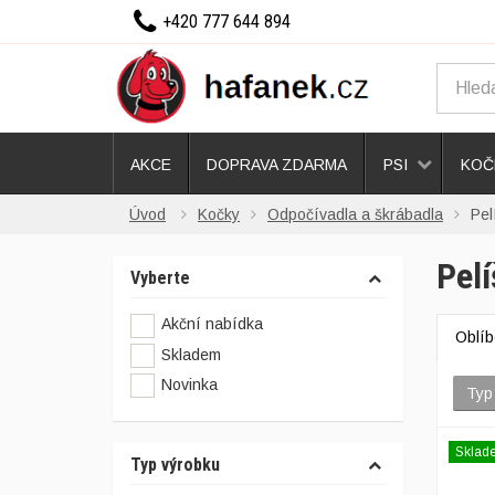
+420 777 644 894
AKCE
DOPRAVA ZDARMA
PSI
KOČ
Úvod
Kočky
Odpočívadla a škrábadla
Pel
Pelí
Vyberte
Akční nabídka
Oblí
Skladem
Novinka
Typ
Sklad
Typ výrobku