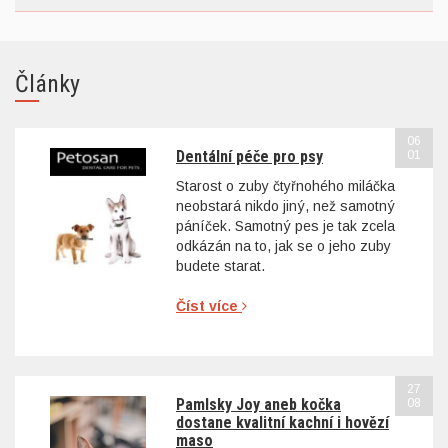
Články
06
Dentální péče pro psy
01
Starost o zuby čtyřnohého miláčka
neobstará nikdo jiný, než samotný
páníček. Samotný pes je tak zcela
odkázán na to, jak se o jeho zuby
budete starat.
Číst více
27
Pamlsky Joy aneb kočka
08
dostane kvalitní kachní i hovězí
maso