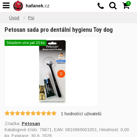
0
Úvod
Psi
Petosan sada pro dentální hygienu Toy dog
Skladem více jak 20 ks
1
hodnotící uživatelů
Značka:
Petosan
Katalogové číslo:
79871
, EAN:
0810969001051
, Hmotnost: 0,00
kg, Expirace: 30.9. 2028