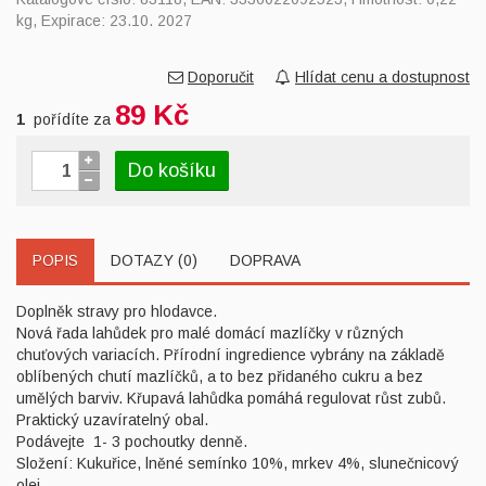
kg, Expirace: 23.10. 2027
Doporučit
Hlídat cenu a dostupnost
89 Kč
1
pořídíte za
Do košíku
POPIS
DOTAZY (0)
DOPRAVA
Doplněk stravy pro hlodavce.
Nová řada lahůdek pro malé domácí mazlíčky v různých
chuťových variacích. Přírodní ingredience vybrány na základě
oblíbených chutí mazlíčků, a to bez přidaného cukru a bez
umělých barviv. Křupavá lahůdka pomáhá regulovat růst zubů.
Praktický uzavíratelný obal.
Podávejte 1- 3 pochoutky denně.
Složení: Kukuřice, lněné semínko 10%, mrkev 4%, slunečnicový
olej