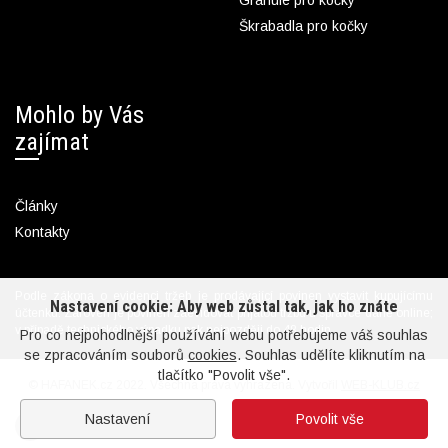
Škrabadla pro kočky
Mohlo by Vás
zajímat
Články
Kontakty
Podle zákona o evidenci tržeb je prodávající povinen vystavit kupujícímu
Nastavení cookie: Aby web zůstal tak, jak ho znáte
účtenku. Zároveň je povinen zaevidovat přijatou tržbu u správce daně online;
v případě technického výpadku pak nejpozději do 48 hodin.
Pro co nejpohodlnější používání webu potřebujeme váš souhlas
se zpracováním souborů
cookies
. Souhlas udělíte kliknutím na
tlačítko "Povolit vše".
© HAFANEK.cz 2022. Všechna práva vyhrazena. Vytvořil
WEB-KLUB.cz
Nastavení
Povolit vše