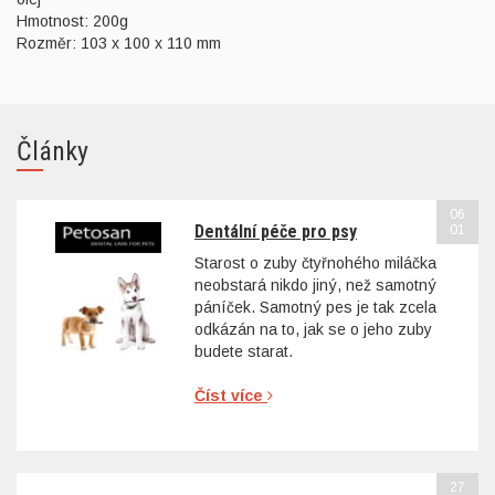
Hmotnost: 200g
Rozměr: 103 x 100 x 110 mm
Články
06
Dentální péče pro psy
01
Starost o zuby čtyřnohého miláčka
neobstará nikdo jiný, než samotný
páníček. Samotný pes je tak zcela
odkázán na to, jak se o jeho zuby
budete starat.
Číst více
27