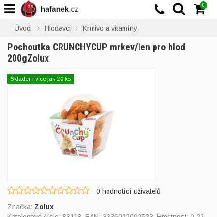
0
Úvod
Hlodavci
Krmivo a vitamíny
Pochoutka CRUNCHYCUP mrkev/len pro hlod
200gZolux
Skladem více jak 20 ks
0
hodnotící uživatelů
Značka:
Zolux
Katalogové číslo:
83118
, EAN:
3336022092523
, Hmotnost: 0,22