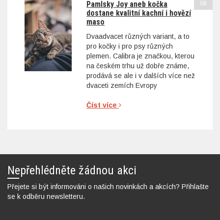
Pamlsky Joy aneb kočka
08
dostane kvalitní kachní i hovězí
maso
Dvaadvacet různých variant, a to
pro kočky i pro psy různých
plemen. Calibra je značkou, kterou
na českém trhu už dobře známe,
prodává se ale i v dalších více než
dvaceti zemích Evropy
Číst více
Nepřehlédněte žádnou akci
Přejete si být informováni o našich novinkách a akcích? Přihlašte
se k odběru newsletteru.