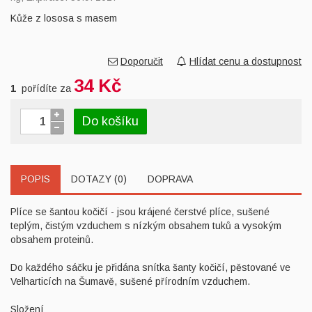
Kůže z lososa s masem
Doporučit
Hlídat cenu a dostupnost
34 Kč
1
pořídíte za
Do košíku
POPIS
DOTAZY (0)
DOPRAVA
Plíce se šantou kočičí - jsou krájené čerstvé plíce, sušené
teplým, čistým vzduchem s nízkým obsahem tuků a vysokým
obsahem proteinů.
Do každého sáčku je přidána snítka šanty kočičí, pěstované ve
Velharticích na Šumavě, sušené přírodním vzduchem.
Složení