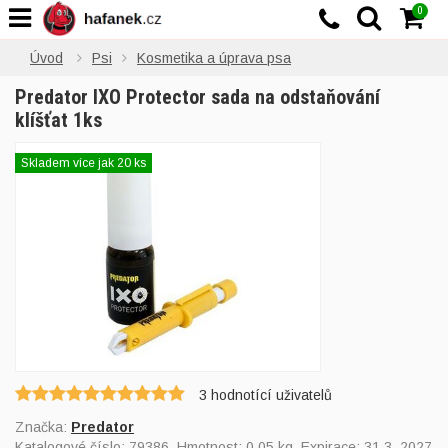
0
Úvod
Psi
Kosmetika a úprava psa
Predator IXO Protector sada na odstaňování
klíšťat 1ks
Skladem více jak 20 ks
3
hodnotící uživatelů
Značka:
Predator
Katalogové číslo:
79386
, Hmotnost: 0,05 kg, Expirace: 31.3. 2027