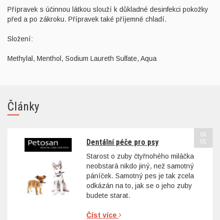
Přípravek s účinnou látkou slouží k důkladné desinfekci pokožky
před a po zákroku. Přípravek také příjemně chladí.
Složení:
Methylal, Menthol, Sodium Laureth Sulfate, Aqua
Články
06
Dentální péče pro psy
01
Starost o zuby čtyřnohého miláčka
neobstará nikdo jiný, než samotný
páníček. Samotný pes je tak zcela
odkázán na to, jak se o jeho zuby
budete starat.
Číst více