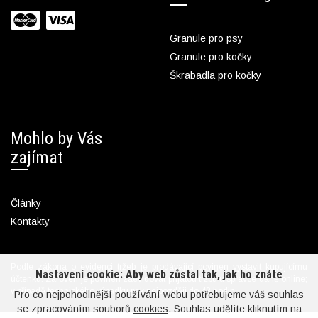
Granule pro psy
Granule pro kočky
Škrabadla pro kočky
Mohlo by Vás
zajímat
Články
Kontakty
Podle zákona o evidenci tržeb je prodávající povinen vystavit kupujícímu
Nastavení cookie: Aby web zůstal tak, jak ho znáte
účtenku. Zároveň je povinen zaevidovat přijatou tržbu u správce daně online;
v případě technického výpadku pak nejpozději do 48 hodin.
Pro co nejpohodlnější používání webu potřebujeme váš souhlas
se zpracováním souborů
cookies
. Souhlas udělíte kliknutím na