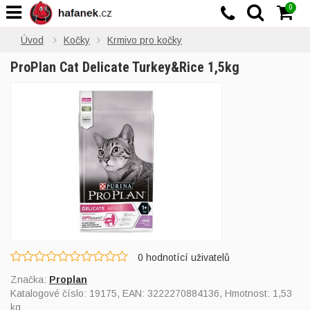
0
Úvod
Kočky
Krmivo pro kočky
ProPlan Cat Delicate Turkey&Rice 1,5kg
0
hodnotící uživatelů
Značka:
Proplan
Katalogové číslo:
19175
, EAN:
3222270884136
, Hmotnost: 1,53
kg