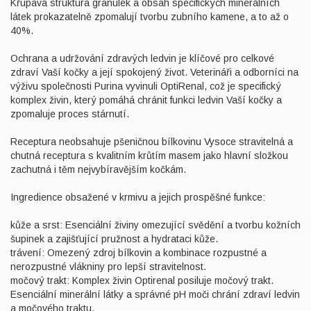
Křupavá struktura granulek a obsah specifických minerálních
látek prokazatelně zpomalují tvorbu zubního kamene, a to až o
40%.
Ochrana a udržování zdravých ledvin je klíčové pro celkové
zdraví Vaší kočky a její spokojený život. Veterináři a odborníci na
výživu společnosti Purina vyvinuli OptiRenal, což je specifický
komplex živin, který pomáhá chránit funkci ledvin Vaší kočky a
zpomaluje proces stárnutí.
Receptura neobsahuje pšeničnou bílkovinu Vysoce stravitelná a
chutná receptura s kvalitním krůtím masem jako hlavní složkou
zachutná i těm nejvybíravějším kočkám.
Ingredience obsažené v krmivu a jejich prospěšné funkce:
kůže a srst: Esenciální živiny omezující svědění a tvorbu kožních
šupinek a zajišťující pružnost a hydrataci kůže.
trávení: Omezený zdroj bílkovin a kombinace rozpustné a
nerozpustné vlákniny pro lepší stravitelnost.
močový trakt: Komplex živin Optirenal posiluje močový trakt.
Esenciální minerální látky a správné pH moči chrání zdraví ledvin
a močového traktu.