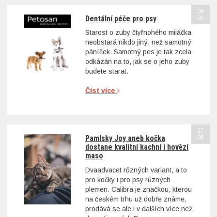
06
Dentální péče pro psy
01
Starost o zuby čtyřnohého miláčka
neobstará nikdo jiný, než samotný
páníček. Samotný pes je tak zcela
odkázán na to, jak se o jeho zuby
budete starat.
Číst více
27
Pamlsky Joy aneb kočka
08
dostane kvalitní kachní i hovězí
maso
Dvaadvacet různých variant, a to
pro kočky i pro psy různých
plemen. Calibra je značkou, kterou
na českém trhu už dobře známe,
prodává se ale i v dalších více než