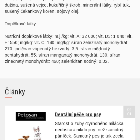
dužina, sušená vejce, kukuřičný škrob, minerální látky, rybí tuk,
sušený čekankový kořen, sójový olej.
Doplňkové látky
Nutriční doplňkové látky: m.j./kg: vit. A: 32 000; vit. D3: 1 040; vit.
E: 550; mg/kg: vit. C: 140; mg/kg: síran železnatý monohydrát:
270; jodičnan vápenatý bezvodý: 3,5; síran měďnatý
pentahydrát: 55; síran manganatý monohydrát: 130; síran
zinečnatý monohydrát: 460; seleničitan sodný: 0,32.
Články
06
Dentální péče pro psy
01
Starost o zuby čtyřnohého miláčka
neobstará nikdo jiný, než samotný
páníček. Samotný pes je tak zcela