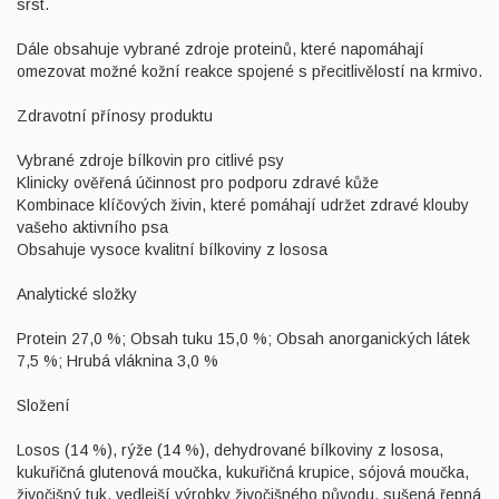
srst.
Dále obsahuje vybrané zdroje proteinů, které napomáhají
omezovat možné kožní reakce spojené s přecitlivělostí na krmivo.
Zdravotní přínosy produktu
Vybrané zdroje bílkovin pro citlivé psy
Klinicky ověřená účinnost pro podporu zdravé kůže
Kombinace klíčových živin, které pomáhají udržet zdravé klouby
vašeho aktivního psa
Obsahuje vysoce kvalitní bílkoviny z lososa
Analytické složky
Protein 27,0 %; Obsah tuku 15,0 %; Obsah anorganických látek
7,5 %; Hrubá vláknina 3,0 %
Složení
Losos (14 %), rýže (14 %), dehydrované bílkoviny z lososa,
kukuřičná glutenová moučka, kukuřičná krupice, sójová moučka,
živočišný tuk, vedlejší výrobky živočišného původu, sušená řepná