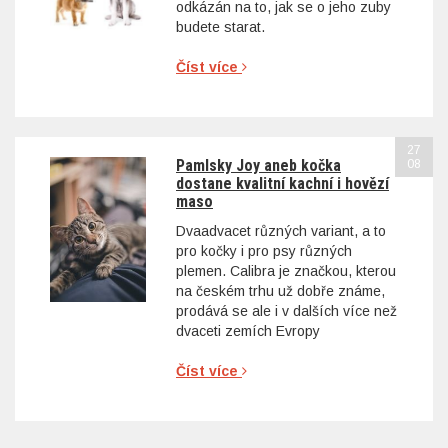
odkázán na to, jak se o jeho zuby
budete starat.
Číst více
27
Pamlsky Joy aneb kočka
08
dostane kvalitní kachní i hovězí
maso
Dvaadvacet různých variant, a to
pro kočky i pro psy různých
plemen. Calibra je značkou, kterou
na českém trhu už dobře známe,
prodává se ale i v dalších více než
dvaceti zemích Evropy
Číst více