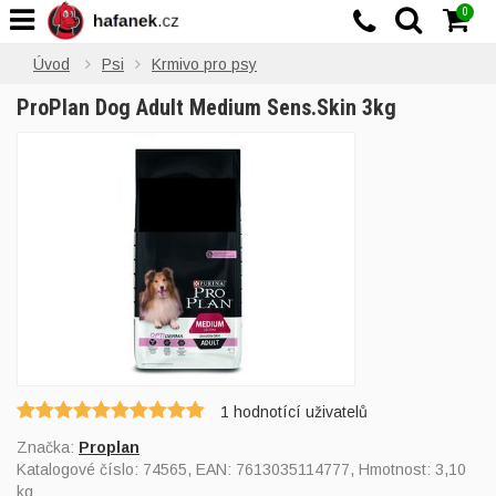
0
Úvod
Psi
Krmivo pro psy
ProPlan Dog Adult Medium Sens.Skin 3kg
1
hodnotící uživatelů
Značka:
Proplan
Katalogové číslo:
74565
, EAN:
7613035114777
, Hmotnost: 3,10
kg