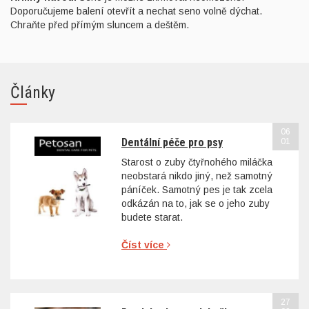
Doporučujeme balení otevřít a nechat seno volně dýchat.
Chraňte před přímým sluncem a deštěm.
Články
06
Dentální péče pro psy
01
Starost o zuby čtyřnohého miláčka
neobstará nikdo jiný, než samotný
páníček. Samotný pes je tak zcela
odkázán na to, jak se o jeho zuby
budete starat.
Číst více
27