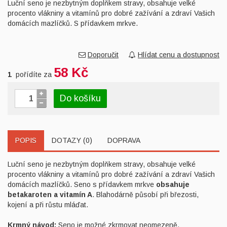
Luční seno je nezbytným doplňkem stravy, obsahuje velké
procento vlákniny a vitamínů pro dobré zažívání a zdraví Vašich
domácích mazlíčků. S přídavkem mrkve.
Doporučit
Hlídat cenu a dostupnost
58 Kč
1
pořídíte za
Do košíku
POPIS
DOTAZY (0)
DOPRAVA
Luční seno je nezbytným doplňkem stravy, obsahuje velké
procento vlákniny a vitamínů pro dobré zažívání a zdraví Vašich
domácích mazlíčků. Seno s přídavkem mrkve
obsahuje
betakaroten a vitamín A
. Blahodárně působí při březosti,
kojení a při růstu mláďat.
Krmný návod:
Seno je možné zkrmovat neomezeně.