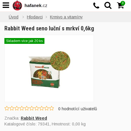
0
Úvod
Hlodavci
Krmivo a vitamíny
Rabbit Weed seno luční s mrkví 0,6kg
Skladem více jak 20 ks
0
hodnotící uživatelů
Značka:
Rabbit Weed
Katalogové číslo:
79341
, Hmotnost: 0,00 kg