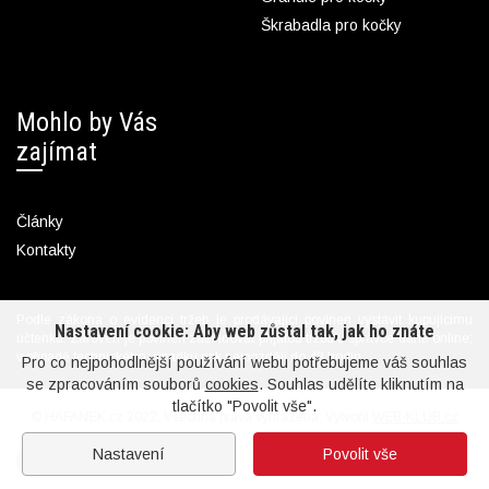
Škrabadla pro kočky
Mohlo by Vás
zajímat
Články
Kontakty
Podle zákona o evidenci tržeb je prodávající povinen vystavit kupujícímu
Nastavení cookie: Aby web zůstal tak, jak ho znáte
účtenku. Zároveň je povinen zaevidovat přijatou tržbu u správce daně online;
v případě technického výpadku pak nejpozději do 48 hodin.
Pro co nejpohodlnější používání webu potřebujeme váš souhlas
se zpracováním souborů
cookies
. Souhlas udělíte kliknutím na
tlačítko "Povolit vše".
© HAFANEK.cz 2022. Všechna práva vyhrazena. Vytvořil
WEB-KLUB.cz
Nastavení
Povolit vše