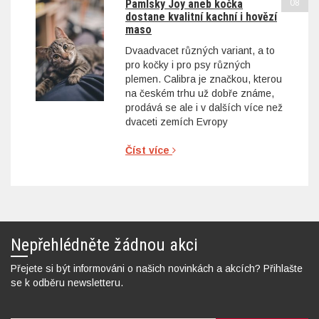
Pamlsky Joy aneb kočka
08
dostane kvalitní kachní i hovězí
maso
Dvaadvacet různých variant, a to
pro kočky i pro psy různých
plemen. Calibra je značkou, kterou
na českém trhu už dobře známe,
prodává se ale i v dalších více než
dvaceti zemích Evropy
Číst více
Nepřehlédněte žádnou akci
Přejete si být informováni o našich novinkách a akcích? Přihlašte
se k odběru newsletteru.