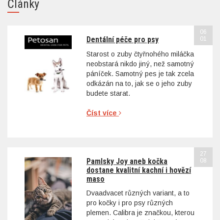
Články
06
Dentální péče pro psy
01
Starost o zuby čtyřnohého miláčka
neobstará nikdo jiný, než samotný
páníček. Samotný pes je tak zcela
odkázán na to, jak se o jeho zuby
budete starat.
Číst více
27
Pamlsky Joy aneb kočka
08
dostane kvalitní kachní i hovězí
maso
Dvaadvacet různých variant, a to
pro kočky i pro psy různých
plemen. Calibra je značkou, kterou