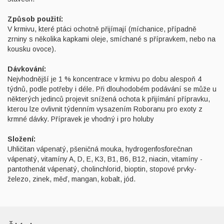
Způsob použití:
V krmivu, které ptáci ochotně přijímají (míchanice, případně
zrniny s několika kapkami oleje, smíchané s přípravkem, nebo na
kousku ovoce).
Dávkování:
Nejvhodnější je 1 % koncentrace v krmivu po dobu alespoň 4
týdnů, podle potřeby i déle. Při dlouhodobém podávání se může u
některých jedinců projevit snížená ochota k přijímání přípravku,
kterou lze ovlivnit týdenním vysazením Roboranu pro exoty z
krmné dávky. Přípravek je vhodný i pro holuby
Složení:
Uhličitan vápenatý, pšeničná mouka, hydrogenfosforečnan
vápenatý, vitamíny A, D, E, K3, B1, B6, B12, niacin, vitamíny -
pantothenát vápenatý, cholinchlorid, bioptin, stopové prvky-
železo, zinek, měď, mangan, kobalt, jód.