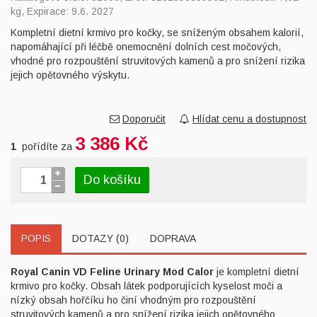
kg, Expirace: 9.6. 2027
Kompletní dietní krmivo pro kočky, se sníženým obsahem kalorií,
napomáhající při léčbě onemocnění dolních cest močových,
vhodné pro rozpouštění struvitových kamenů a pro snížení rizika
jejich opětovného výskytu.
Doporučit
Hlídat cenu a dostupnost
3 386 Kč
1
pořídíte za
Do košíku
POPIS
DOTAZY (0)
DOPRAVA
Royal Canin VD Feline Urinary Mod Calor
je kompletní dietní
krmivo pro kočky. Obsah látek podporujících kyselost moči a
nízký obsah hořčíku ho činí vhodným pro rozpouštění
struvitových kamenů a pro snížení rizika jejich opětovného