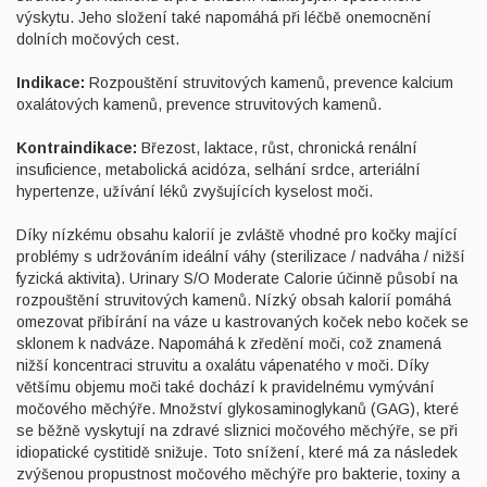
výskytu. Jeho složení také napomáhá při léčbě onemocnění
dolních močových cest.
Indikace:
Rozpouštění struvitových kamenů, prevence kalcium
oxalátových kamenů, prevence struvitových kamenů.
Kontraindikace:
Březost, laktace, růst, chronická renální
insuficience, metabolická acidóza, selhání srdce, arteriální
hypertenze, užívání léků zvyšujících kyselost moči.
Díky nízkému obsahu kalorií je zvláště vhodné pro kočky mající
problémy s udržováním ideální váhy (sterilizace / nadváha / nižší
fyzická aktivita). Urinary S/O Moderate Calorie účinně působí na
rozpouštění struvitových kamenů. Nízký obsah kalorií pomáhá
omezovat přibírání na váze u kastrovaných koček nebo koček se
sklonem k nadváze. Napomáhá k zředění moči, což znamená
nižší koncentraci struvitu a oxalátu vápenatého v moči. Díky
většímu objemu moči také dochází k pravidelnému vymývání
močového měchýře. Množství glykosaminoglykanů (GAG), které
se běžně vyskytují na zdravé sliznici močového měchýře, se při
idiopatické cystitidě snižuje. Toto snížení, které má za následek
zvýšenou propustnost močového měchýře pro bakterie, toxiny a