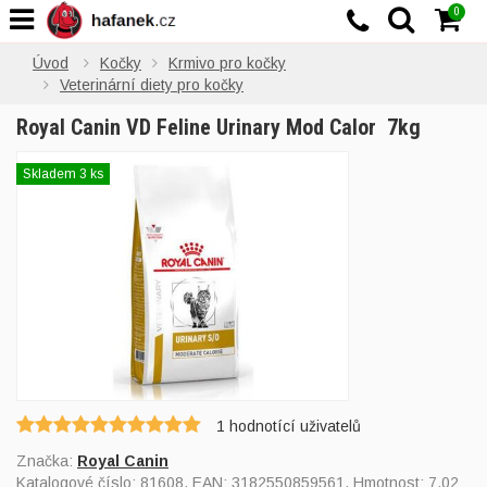
0
Úvod
Kočky
Krmivo pro kočky
Veterinární diety pro kočky
Royal Canin VD Feline Urinary Mod Calor 7kg
Skladem 3 ks
1
hodnotící uživatelů
Značka:
Royal Canin
Katalogové číslo:
81608
, EAN:
3182550859561
, Hmotnost: 7,02