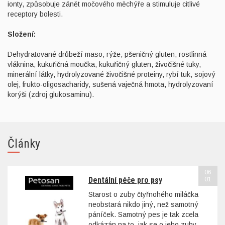
ionty, způsobuje zánět močového měchýře a stimuluje citlivé
receptory bolesti.
Složení:
Dehydratované drůbeží maso, rýže, pšeničný gluten, rostlinná
vláknina, kukuřičná moučka, kukuřičný gluten, živočišné tuky,
minerální látky, hydrolyzované živočišné proteiny, rybí tuk, sojový
olej, frukto-oligosacharidy, sušená vaječná hmota, hydrolyzovaní
korýši (zdroj glukosaminu).
Články
06
Dentální péče pro psy
01
Starost o zuby čtyřnohého miláčka
neobstará nikdo jiný, než samotný
páníček. Samotný pes je tak zcela
odkázán na to, jak se o jeho zuby