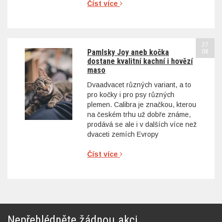
Číst více
27
Pamlsky Joy aneb kočka
08
dostane kvalitní kachní i hovězí
maso
Dvaadvacet různých variant, a to
pro kočky i pro psy různých
plemen. Calibra je značkou, kterou
na českém trhu už dobře známe,
prodává se ale i v dalších více než
dvaceti zemích Evropy
Číst více
Nepřehlédněte žádnou akci