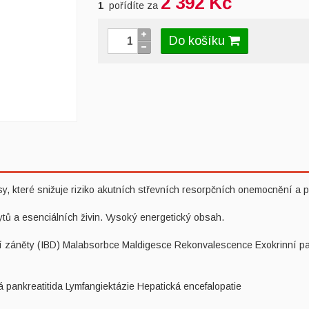
2 392 Kč
1
pořídíte za
Do košíku
sy, které snižuje riziko akutních střevních resorpčních onemocnění a 
ytů a esenciálních živin. Vysoký energetický obsah.
ní záněty (IBD) Malabsorbce Maldigesce Rekonvalescence Exokrinní pank
á pankreatitida Lymfangiektázie Hepatická encefalopatie