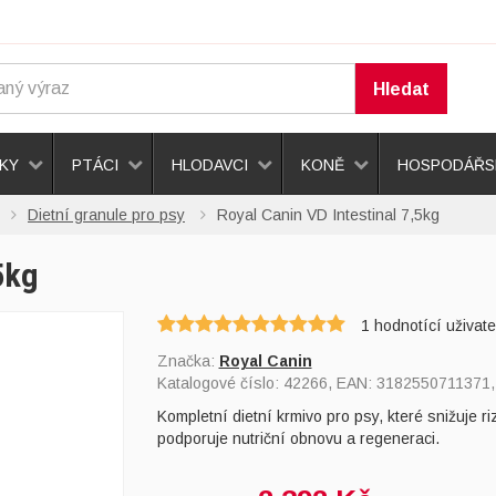
Hledat
KY
PTÁCI
HLODAVCI
KONĚ
HOSPODÁŘSK
Dietní granule pro psy
Royal Canin VD Intestinal 7,5kg
5kg
1
hodnotící uživate
Značka:
Royal Canin
Katalogové číslo:
42266
, EAN:
3182550711371
Kompletní dietní krmivo pro psy, které snižuje 
podporuje nutriční obnovu a regeneraci.