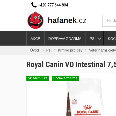
+420 777 644 894
AKCE
DOPRAVA ZDARMA
PSI
KOČ
Úvod
Psi
Krmivo pro psy
Veterinární diety
Royal Canin VD Intestinal 7,
Skladem 8 ks
Doprava zdarma