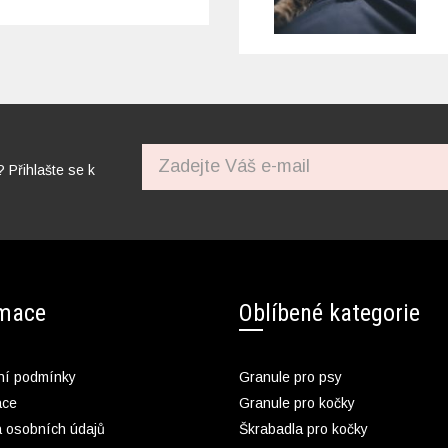
? Přihlašte se k
rmace
Oblíbené kategorie
í podmínky
Granule pro psy
ace
Granule pro kočky
 osobních údajů
Škrabadla pro kočky