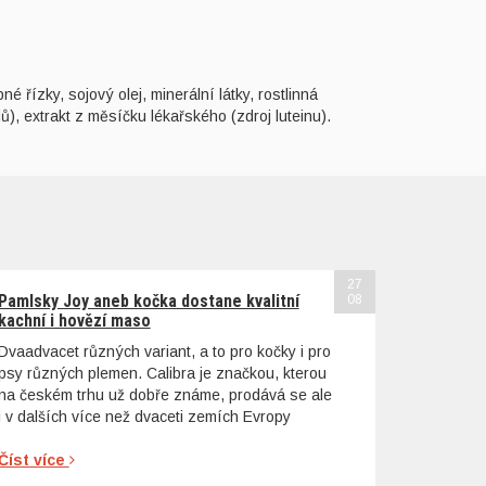
 řízky, sojový olej, minerální látky, rostlinná
ů), extrakt z měsíčku lékařského (zdroj luteinu).
27
Pamlsky Joy aneb kočka dostane kvalitní
08
kachní i hovězí maso
Dvaadvacet různých variant, a to pro kočky i pro
psy různých plemen. Calibra je značkou, kterou
na českém trhu už dobře známe, prodává se ale
i v dalších více než dvaceti zemích Evropy
Číst více