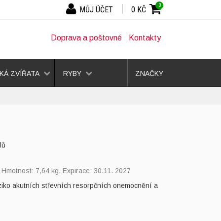
0
MŮJ ÚČET
0 KČ
Doprava a poštovné
Kontakty
Á ZVÍŘATA
RYBY
ZNAČKY
lů
, Hmotnost: 7,64 kg, Expirace: 30.11. 2027
riziko akutních střevních resorpčních onemocnění a