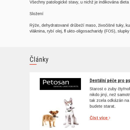
Všechny patologické stavy, u nichž je indikována die
Složení
Rýže, dehydratované drůbeží maso, živočišné tuky, kuku
vláknina, rybí olej, fl ukto-oligosacharidy (FOS), slu
Články
Dentální péče pro p
Starost o zuby čtyřn
nikdo jiný, než samo
tak zcela odkázán na 
budete starat.
Číst více