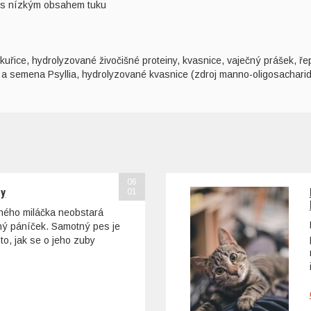
ta s nízkým obsahem tuku
řice, hydrolyzované živočišné proteiny, kvasnice, vaječný prášek, řepné
pky a semena Psyllia, hydrolyzované kvasnice (zdroj manno-oligosacharid
06
sy
01
ohého miláčka neobstará
tný páníček. Samotný pes je
to, jak se o jeho zuby