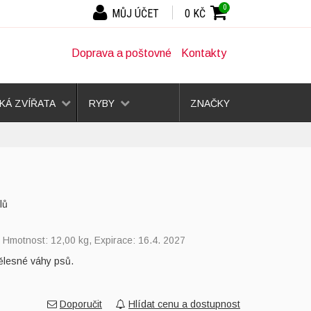
0
MŮJ ÚČET
0 KČ
Doprava a poštovné
Kontakty
Á ZVÍŘATA
RYBY
ZNAČKY
lů
, Hmotnost: 12,00 kg, Expirace: 16.4. 2027
ělesné váhy psů.
Doporučit
Hlídat cenu a dostupnost