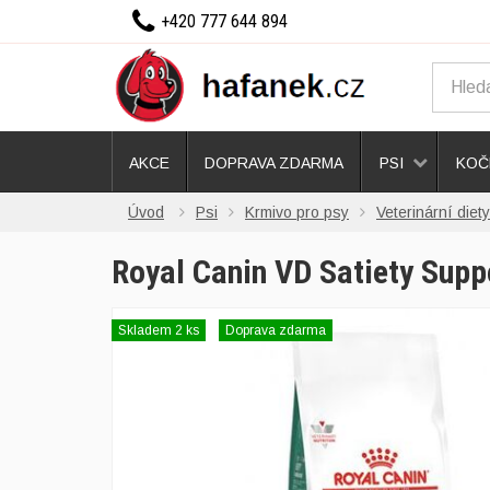
+420 777 644 894
AKCE
DOPRAVA ZDARMA
PSI
KOČ
Úvod
Psi
Krmivo pro psy
Veterinární diety
Royal Canin VD Satiety Supp
Skladem 2 ks
Doprava zdarma