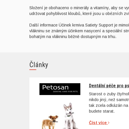
Složení je obohaceno o minerály a vitamíny, aby se vy
udržovat pohyblivost kloubů, které jsou u obézních zv
Další informace Účinek krmiva Satiety Support je mimo
vlákninu se známým účinkem nasycení a speciální stru
bohatým na vlákninu běžně dostupným na trhu.
Články
Dentální péče pro p
Starost o zuby čtyřn
nikdo jiný, než samo
tak zcela odkázán na 
budete starat.
Číst více