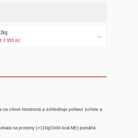
12kg
ž 3 955 Kč
 na cílové hmotnosti a zohledňuje pohlaví zvířete a
 bohatá na proteiny (>110g/1000 kcal ME) pomáhá