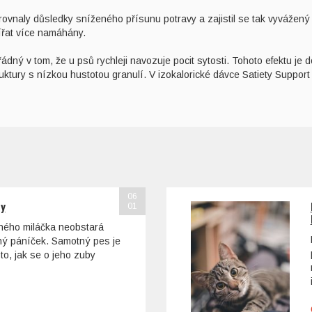
rovnaly důsledky sníženého přísunu potravy a zajistil se tak vyvážený 
ířat více namáhány.
řádný v tom, že u psů rychleji navozuje pocit sytosti. Tohoto efektu j
ktury s nízkou hustotou granulí. V izokalorické dávce Satiety Suppor
06
sy
01
ohého miláčka neobstará
tný páníček. Samotný pes je
to, jak se o jeho zuby