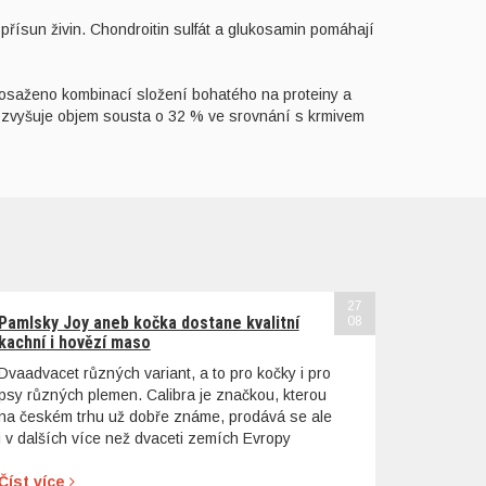
přísun živin. Chondroitin sulfát a glukosamin pomáhají
e dosaženo kombinací složení bohatého na proteiny a
t zvyšuje objem sousta o 32 % ve srovnání s krmivem
27
Pamlsky Joy aneb kočka dostane kvalitní
08
kachní i hovězí maso
Dvaadvacet různých variant, a to pro kočky i pro
psy různých plemen. Calibra je značkou, kterou
na českém trhu už dobře známe, prodává se ale
i v dalších více než dvaceti zemích Evropy
Číst více