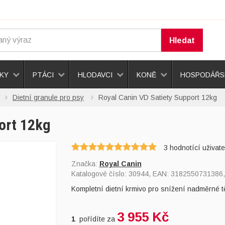
Hledat
KY
PTÁCI
HLODAVCI
KONĚ
HOSPODÁŘSK
Dietní granule pro psy
Royal Canin VD Satiety Support 12kg
ort 12kg
3
hodnotící uživate
Značka:
Royal Canin
Katalogové číslo:
30944
, EAN:
3182550731386
Kompletní dietní krmivo pro snížení nadměrné t
3 955 Kč
1
pořídíte za