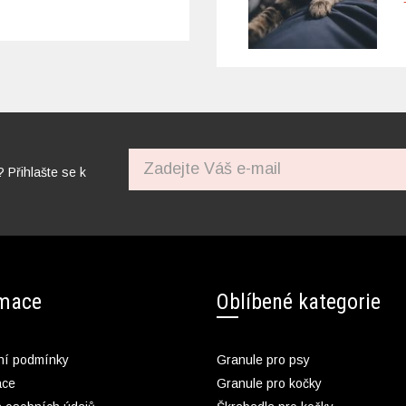
? Přihlašte se k
rmace
Oblíbené kategorie
í podmínky
Granule pro psy
ace
Granule pro kočky