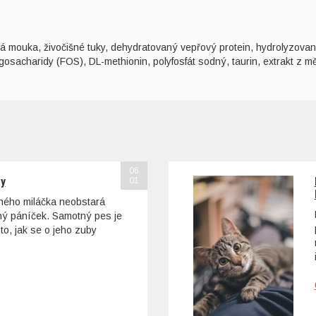
 mouka, živočišné tuky, dehydratovaný vepřový protein, hydrolyzované
ligosacharidy (FOS), DL-methionin, polyfosfát sodný, taurin, extrakt z mě
06
sy
01
ohého miláčka neobstará
tný páníček. Samotný pes je
to, jak se o jeho zuby