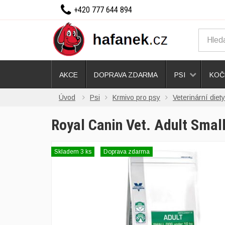
+420 777 644 894
AKCE
DOPRAVA ZDARMA
PSI
KOČ
Úvod
Psi
Krmivo pro psy
Veterinární diety
Royal Canin Vet. Adult Smal
Skladem 3 ks
Doprava zdarma