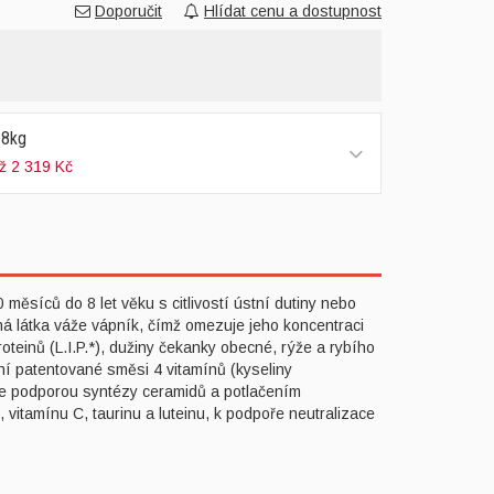
Doporučit
Hlídat cenu a dostupnost
 8kg
ž 2 319 Kč
ěsíců do 8 let věku s citlivostí ústní dutiny nebo
ná látka váže vápník, čímž omezuje jeho koncentraci
teinů (L.I.P.*), dužiny čekanky obecné, rýže a rybího
ení patentované směsi 4 vitamínů (kyseliny
itace podporou syntézy ceramidů a potlačením
vitamínu C, taurinu a luteinu, k podpoře neutralizace