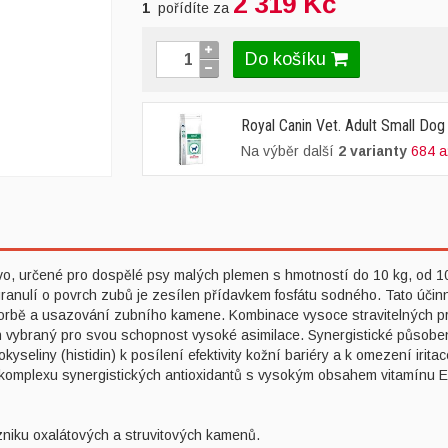
2 319 Kč
1
pořídíte za
Do košíku
Royal Canin Vet. Adult Small Dog
Na výběr další
2 varianty
684 a
vo, určené pro dospělé psy malých plemen s hmotností do 10 kg, od 10 m
granulí o povrch zubů je zesílen přídavkem fosfátu sodného. Tato účin
tvorbě a usazování zubního kamene. Kombinace vysoce stravitelných pro
rotein vybraný pro svou schopnost vysoké asimilace. Synergistické působ
okyseliny (histidin) k posílení efektivity kožní bariéry a k omezení ir
komplexu synergistických antioxidantů s vysokým obsahem vitamínu E, 
 vzniku oxalátových a struvitových kamenů.