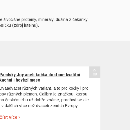
 živočišné proteiny, minerály, dužina z čekanky
síčku (zdroj luteinu).
27
Pamlsky Joy aneb kočka dostane kvalitní
08
kachní i hovězí maso
Dvaadvacet různých variant, a to pro kočky i pro
psy různých plemen. Calibra je značkou, kterou
na českém trhu už dobře známe, prodává se ale
i v dalších více než dvaceti zemích Evropy
Číst více