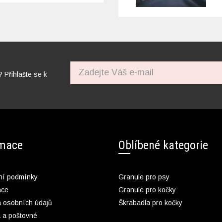
? Přihlašte se k
rmace
Oblíbené kategorie
í podmínky
Granule pro psy
ace
Granule pro kočky
 osobních údajů
Škrabadla pro kočky
 a poštovné