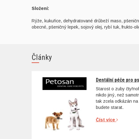
Složení:
Rýže, kukuřice, dehydratované drůbeží maso, pšeničná
obecné, pšeničný lepek, sojový olej, rybí tuk, frukto-o
Články
Dentální péče pro p
Starost o zuby čtyřn
nikdo jiný, než samo
tak zcela odkázán na 
budete starat.
Číst více