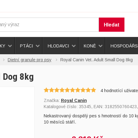
Hledat
KY
PTÁCI
HLODAVCI
KONĚ
HOSPODÁŘSK
Dietní granule pro psy
Royal Canin Vet. Adult Small Dog 8kg
l Dog 8kg
4
hodnotící uživate
Značka:
Royal Canin
Katalogové číslo:
35345
, EAN:
3182550760423
Nekastrovaný dospělý pes s hmotností do 10 kg, 
10 měsíců stáří.