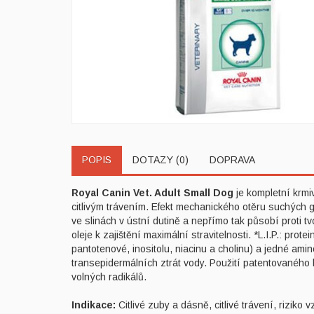
POPIS
DOTAZY (0)
DOPRAVA
Royal Canin Vet. Adult Small Dog
je kompletní krmi
citlivým trávením. Efekt mechanického otěru suchých 
ve slinách v ústní dutině a nepřímo tak působí proti 
oleje k zajištění maximální stravitelnosti. *L.I.P.: p
pantotenové, inositolu, niacinu a cholinu) a jedné amin
transepidermálních ztrát vody. Použití patentovaného 
volných radikálů.
Indikace:
Citlivé zuby a dásně, citlivé trávení, riziko