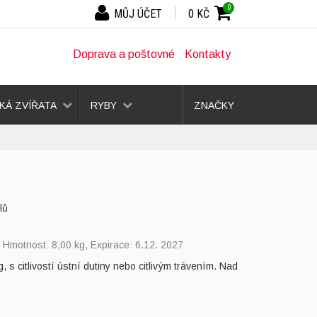
0
MŮJ ÚČET
0 KČ
Doprava a poštovné
Kontakty
Á ZVÍŘATA
RYBY
ZNAČKY
lů
, Hmotnost: 8,00 kg, Expirace: 6.12. 2027
s citlivostí ústní dutiny nebo citlivým trávením. Nad