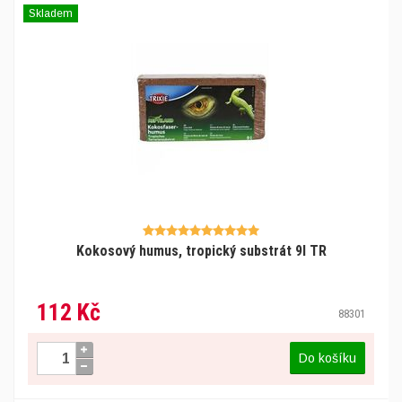
Skladem
Kokosový humus, tropický substrát 9l TR
112 Kč
88301
Do košíku