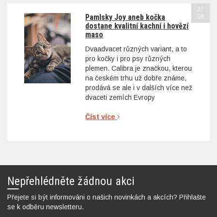
27
Pamlsky Joy aneb kočka
08
dostane kvalitní kachní i hovězí
maso
Dvaadvacet různých variant, a to
pro kočky i pro psy různých
plemen. Calibra je značkou, kterou
na českém trhu už dobře známe,
prodává se ale i v dalších více než
dvaceti zemích Evropy
Číst více
Nepřehlédněte žádnou akci
Přejete si být informováni o našich novinkách a akcích? Přihlašte
se k odběru newsletteru.