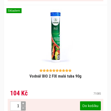
Skladem
Vodnář BIO 2 FIX malá tuba 90g
104 Kč
71085
Do košíku