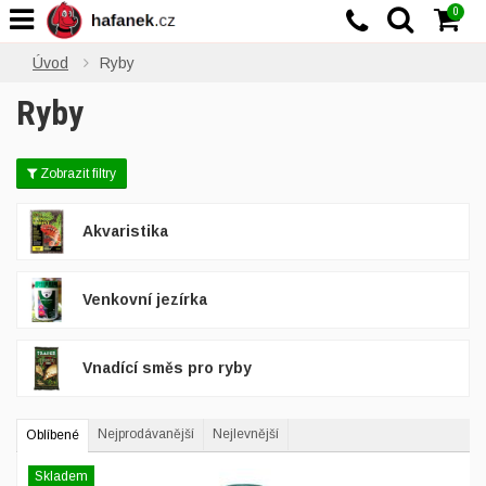
0
Úvod
Ryby
Ryby
Zobrazit filtry
Akvaristika
Venkovní jezírka
Vnadící směs pro ryby
Nejprodávanější
Nejlevnější
Oblíbené
Skladem