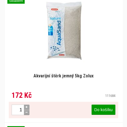
Skladem
Akvarijní štěrk jemný 5kg Zolux
172 Kč
111684
Do košíku