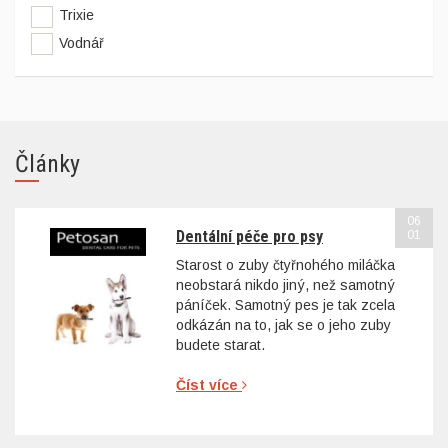
Trixie
Vodnář
Články
06
Dentální péče pro psy
01
Starost o zuby čtyřnohého miláčka
neobstará nikdo jiný, než samotný
páníček. Samotný pes je tak zcela
odkázán na to, jak se o jeho zuby
budete starat.
Číst více