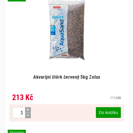
Akvarijní štěrk červený 5kg Zolux
213 Kč
111688
Do košíku
Skladem