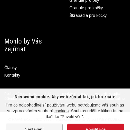
Granule pro psy
Granule pro kočky
Škrabadla pro kočky
Mohlo by Vás
zajímat
Články
Kontakty
Podle zákona o evidenci tržeb je prodávající povinen vystavit kupujícímu
Nastavení cookie: Aby web zůstal tak, jak ho znáte
účtenku. Zároveň je povinen zaevidovat přijatou tržbu u správce daně online;
v případě technického výpadku pak nejpozději do 48 hodin.
Pro co nejpohodlnější používání webu potřebujeme váš souhlas
se zpracováním souborů
cookies
. Souhlas udělíte kliknutím na
tlačítko "Povolit vše".
© HAFANEK.cz 2022. Všechna práva vyhrazena. Vytvořil
WEB-KLUB.cz
Nastavení
Povolit vše