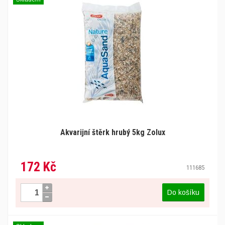
Akvarijní štěrk hrubý 5kg Zolux
172 Kč
111685
Do košíku