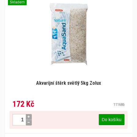
Skladem
Akvarijní štěrk světlý 5kg Zolux
172 Kč
111686
Do košíku