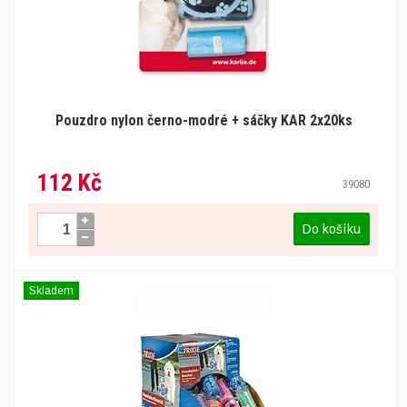
Pouzdro nylon černo-modré + sáčky KAR 2x20ks
112 Kč
39080
Do košíku
Skladem