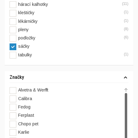
(11)
hárací kalhotky
(1)
kleštičky
(1)
lékárničky
(8)
pleny
(6)
podložky
sáčky
(1)
tabulky
Značky
Alvetra & Werfft
Calibra
Fedog
Ferplast
Chopo pet
Karlie