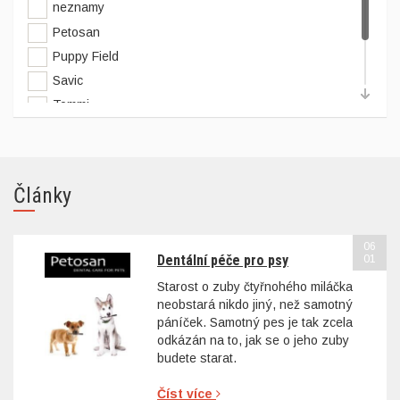
neznamy
Petosan
Puppy Field
Savic
Tommi
Trixie
Zolux
Články
06
Dentální péče pro psy
01
Starost o zuby čtyřnohého miláčka
neobstará nikdo jiný, než samotný
páníček. Samotný pes je tak zcela
odkázán na to, jak se o jeho zuby
budete starat.
Číst více