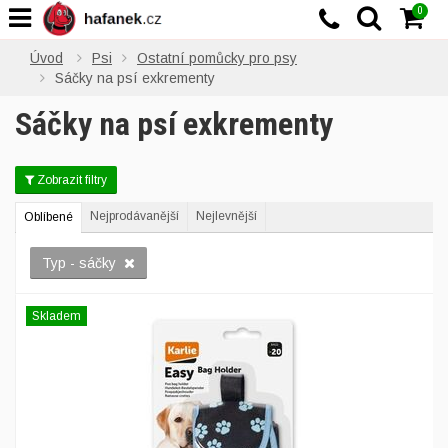
0
Úvod
Psi
Ostatní pomůcky pro psy
Sáčky na psí exkrementy
Sáčky na psí exkrementy
Zobrazit filtry
Nejprodávanější
Nejlevnější
Oblíbené
Typ - sáčky
Skladem