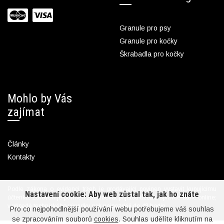
Granule pro psy
Granule pro kočky
Škrabadla pro kočky
Mohlo by Vás
zajímat
Články
Kontakty
Podle zákona o evidenci tržeb je prodávající povinen vystavit kupujícímu
Nastavení cookie: Aby web zůstal tak, jak ho znáte
účtenku. Zároveň je povinen zaevidovat přijatou tržbu u správce daně online;
v případě technického výpadku pak nejpozději do 48 hodin.
Pro co nejpohodlnější používání webu potřebujeme váš souhlas
se zpracováním souborů
cookies
. Souhlas udělíte kliknutím na