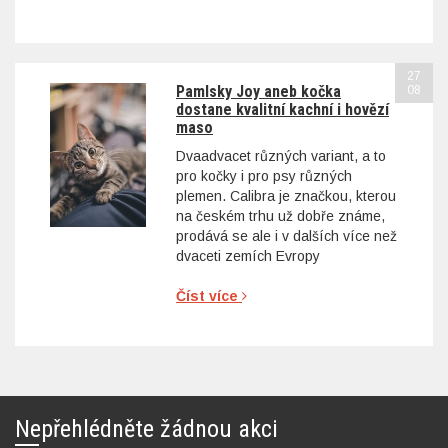
27
Pamlsky Joy aneb kočka
08
dostane kvalitní kachní i hovězí
maso
Dvaadvacet různých variant, a to
pro kočky i pro psy různých
plemen. Calibra je značkou, kterou
na českém trhu už dobře známe,
prodává se ale i v dalších více než
dvaceti zemích Evropy
Číst více
Nepřehlédněte žádnou akci