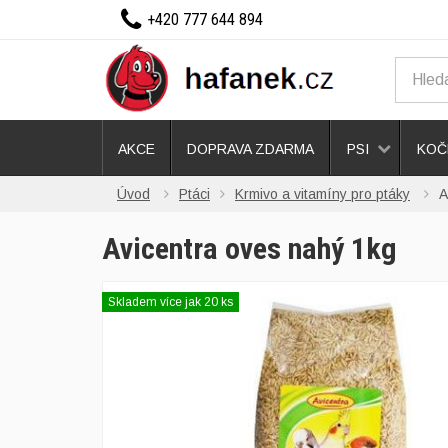
+420 777 644 894
AKCE
DOPRAVA ZDARMA
PSI
KOČ
Úvod
Ptáci
Krmivo a vitamíny pro ptáky
A
Avicentra oves nahý 1kg
Skladem více jak 20 ks