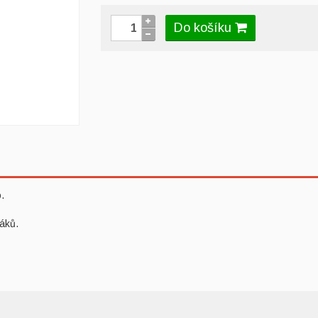
Do košíku
.
táků.