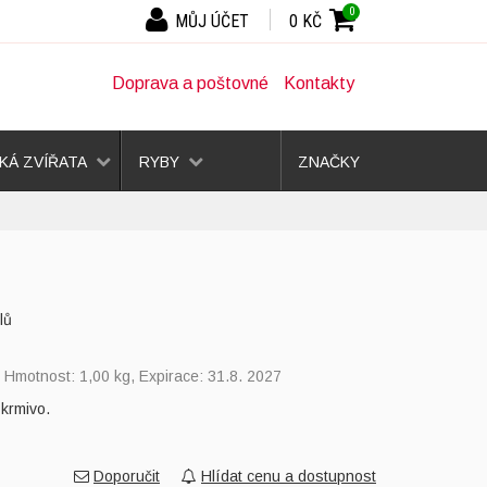
0
MŮJ ÚČET
0 KČ
Doprava a poštovné
Kontakty
Á ZVÍŘATA
RYBY
ZNAČKY
lů
, Hmotnost: 1,00 kg, Expirace: 31.8. 2027
krmivo.
Doporučit
Hlídat cenu a dostupnost