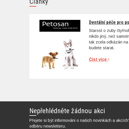
Články
Dentální péče pro p
Starost o zuby čtyřn
nikdo jiný, než samo
tak zcela odkázán na 
budete starat.
Číst více
Nepřehlédněte žádnou akci
Přejete si být informováni o našich novinkách a akcích
odběru newsletteru.