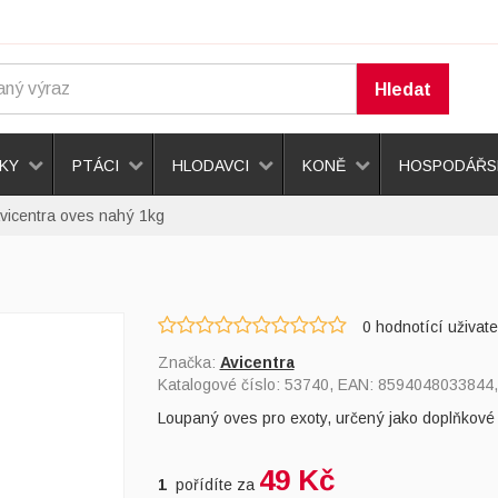
Hledat
KY
PTÁCI
HLODAVCI
KONĚ
HOSPODÁŘSK
vicentra oves nahý 1kg
0
hodnotící uživate
Značka:
Avicentra
Katalogové číslo:
53740
, EAN:
8594048033844
Loupaný oves pro exoty, určený jako doplňkové 
49 Kč
1
pořídíte za