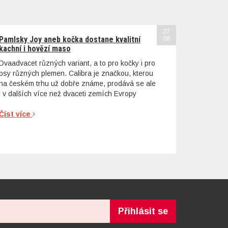
27
Pamlsky Joy aneb kočka dostane kvalitní
08
kachní i hovězí maso
Dvaadvacet různých variant, a to pro kočky i pro
psy různých plemen. Calibra je značkou, kterou
na českém trhu už dobře známe, prodává se ale
i v dalších více než dvaceti zemích Evropy
Číst více
Přihlásit se