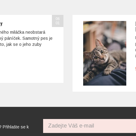
06
sy
01
ohého miláčka neobstará
tný páníček. Samotný pes je
to, jak se o jeho zuby
? Přihlašte se k