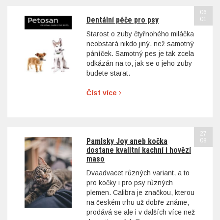
06
Dentální péče pro psy
01
Starost o zuby čtyřnohého miláčka
neobstará nikdo jiný, než samotný
páníček. Samotný pes je tak zcela
odkázán na to, jak se o jeho zuby
budete starat.
Číst více
27
Pamlsky Joy aneb kočka
08
dostane kvalitní kachní i hovězí
maso
Dvaadvacet různých variant, a to
pro kočky i pro psy různých
plemen. Calibra je značkou, kterou
na českém trhu už dobře známe,
prodává se ale i v dalších více než