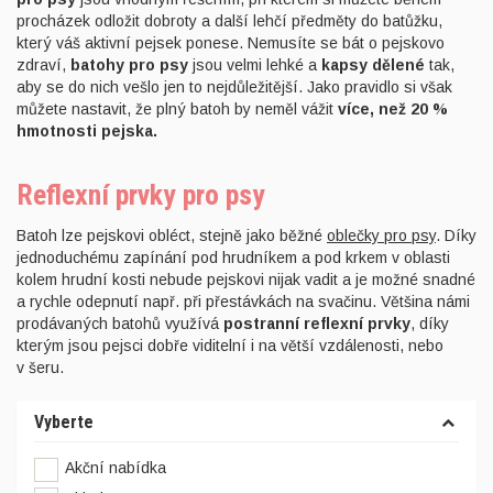
procházek odložit dobroty a další lehčí předměty do batůžku,
který váš aktivní pejsek ponese. Nemusíte se bát o pejskovo
zdraví,
batohy pro psy
jsou velmi lehké a
kapsy dělené
tak,
aby se do nich vešlo jen to nejdůležitější. Jako pravidlo si však
můžete nastavit, že plný batoh by neměl vážit
více, než 20 %
hmotnosti pejska.
Reflexní prvky pro psy
Batoh lze pejskovi obléct, stejně jako běžné
oblečky pro psy
. Díky
jednoduchému zapínání pod hrudníkem a pod krkem v oblasti
kolem hrudní kosti nebude pejskovi nijak vadit a je možné snadné
a rychle odepnutí např. při přestávkách na svačinu. Většina námi
prodávaných batohů využívá
postranní reflexní prvky
, díky
kterým jsou pejsci dobře viditelní i na větší vzdálenosti, nebo
v šeru.
Vyberte
Akční nabídka