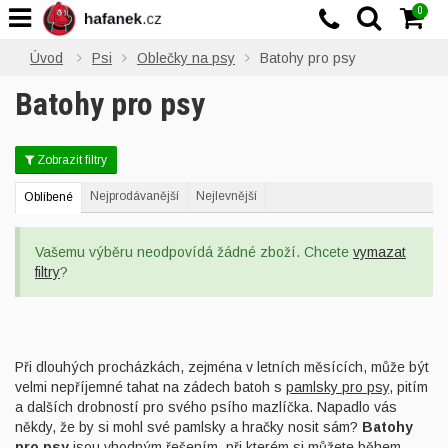
0
Úvod
Psi
Oblečky na psy
Batohy pro psy
Batohy pro psy
Zobrazit filtry
Nejprodávanější
Nejlevnější
Oblíbené
Vašemu výběru neodpovídá žádné zboží. Chcete
vymazat
filtry
?
Při dlouhých procházkách, zejména v letních měsících, může být
velmi nepříjemné tahat na zádech batoh s
pamlsky pro psy
, pitím
a dalších drobností pro svého psího mazlíčka. Napadlo vás
někdy, že by si mohl své pamlsky a hračky nosit sám?
Batohy
pro psy
jsou vhodným řešením, při kterém si můžete během