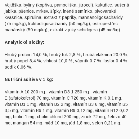
Vojtěška, byliny (kopřiva, pampeliška, jitrocel), kukuřice, sušená
jablka, pšenice, mrkev, šípky, lněné semínko, pivovarské
kvasnice, spirulina, extrakt z papriky, mannanoligosacharidy
(75 mg/kg), fruktooligosacharidy (50 mg/kg), ostropestřec
mariánský (50 mg/kg), extrakt z juky schidigera (45 mg/kg).
Analytické složky:
Hrubý protein 14,0 %, hrubý tuk 2,8 %, hrubá vláknina 20,0 %,
hrubý popel 8,4 %, vlhkost 10,0 %, vápník 0,7 %, fosfor 0,4 %,
sodík 0,06 %.
Nutriční aditiva v 1 kg:
Vitamín A 10 200 m.j., vitamín D3 1 250 m.j., vitamín
E (alfatokoferol) 70 mg, vitamín C 720 mg, vitamín K 0,1 mg,
vitamín B1 1 mg, vitamín B2 2 mg, vitamín B3 6 mg, vitamín B5
3,5 mg, vitamín B6 1 mg, vitamín B9 0,12 mg, vitamín B12 0,02
mg, biotin 1 mg, cholin chlorid 200 mg, zinek 72 mg, železo 40
mg, mangan 54 mg, měď 10 mg, jód 1,8 mg, selen 0,21 mg.