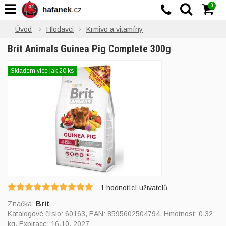
0
Úvod
Hlodavci
Krmivo a vitamíny
Brit Animals Guinea Pig Complete 300g
Skladem více jak 20 ks
1
hodnotící uživatelů
Značka:
Brit
Katalogové číslo:
60163
, EAN:
8595602504794
, Hmotnost: 0,32
kg, Expirace: 16.10. 2027