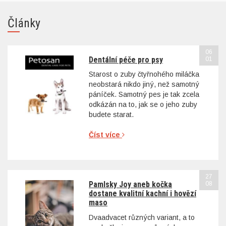
Články
06
Dentální péče pro psy
01
Starost o zuby čtyřnohého miláčka
neobstará nikdo jiný, než samotný
páníček. Samotný pes je tak zcela
odkázán na to, jak se o jeho zuby
budete starat.
Číst více
27
Pamlsky Joy aneb kočka
08
dostane kvalitní kachní i hovězí
maso
Dvaadvacet různých variant, a to