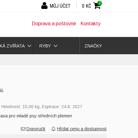
0
MŮJ ÚČET
0 KČ
Doprava a poštovné
Kontakty
Á ZVÍŘATA
RYBY
ZNAČKY
lů
, Hmotnost: 15,00 kg, Expirace: 24.8. 2027
asa pro mladé psy středních plemen
Doporučit
Hlídat cenu a dostupnost