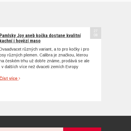
27
Pamlsky Joy aneb kočka dostane kvalitní
08
kachní i hovězí maso
Dvaadvacet různých variant, a to pro kočky i pro
psy různých plemen. Calibra je značkou, kterou
na českém trhu už dobře známe, prodává se ale
i v dalších více než dvaceti zemích Evropy
Číst více