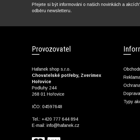
Přejete si být informováni o našich novinkách a akcích
odběru newsletteru.
Provozovatel
Info
Hafanek shop s.r.o.
Obchodn
Chovatelské potřeby, Zverimex
Reklam
Hořovice
Ochrana
Podluhy 244
Doprava
268 01 Hořovice
Typy ak
IČO: 04597648
Tel.:
+420 777 644 894
E-mail:
info@hafanek.cz