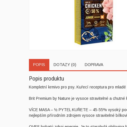
POPIS
DOTAZY (0)
DOPRAVA
Popis produktu
Kompletní krmivo pro psy. Kuřecí receptura pro mladé 
Brit Premium by Nature je vysoce stravitelné a chutné 
VÍCE MASA – ½ PYTEL KUŘETE – 45-55% vysoký podíl vy
nejlepším přírodním zdrojem vysoce stravitelné bílkovin
OVES bohatý zdroj energie. Je to starobylá obilovina 