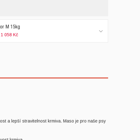
ior M 15kg
 1 058 Kč
 a lepší stravitelnost krmiva. Maso je pro naše psy
vost krmiva.