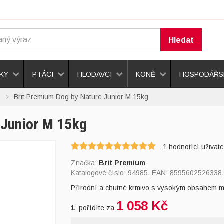
Hledat
KY
PTÁCI
HLODAVCI
KONĚ
HOSPODÁŘSK
Brit Premium Dog by Nature Junior M 15kg
 Junior M 15kg
1
hodnotící uživate
Značka:
Brit Premium
Katalogové číslo:
94985
, EAN:
8595602526338
Přírodní a chutné krmivo s vysokým obsahem m
1 058 Kč
1
pořídíte za