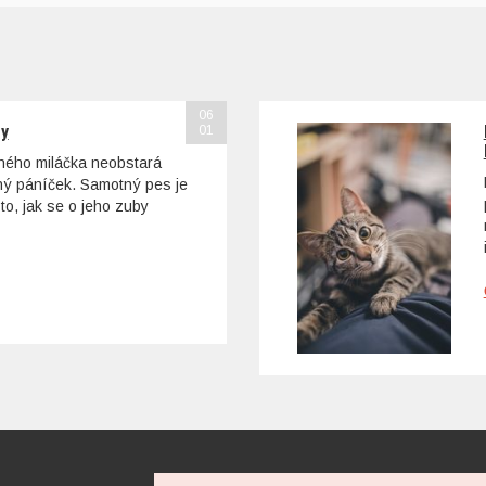
06
sy
01
ohého miláčka neobstará
tný páníček. Samotný pes je
to, jak se o jeho zuby