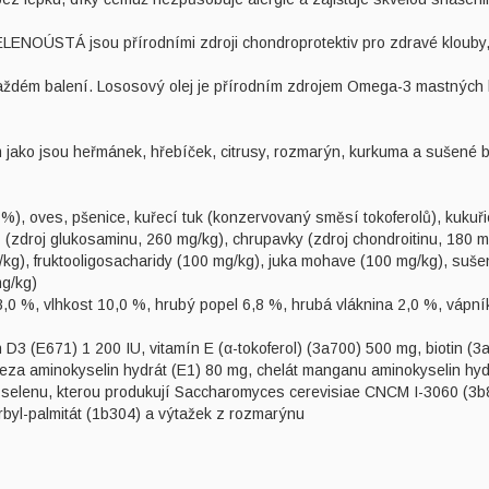
TÁ jsou přírodními zdroji chondroprotektiv pro zdravé klouby, 
m balení. Lososový olej je přírodním zdrojem Omega-3 mastných kyse
ko jsou heřmánek, hřebíček, citrusy, rozmarýn, kurkuma a sušené borů
), oves, pšenice, kuřecí tuk (konzervovaný směsí tokoferolů), kukuřic
šů (zdroj glukosaminu, 260 mg/kg), chrupavky (zdroj chondroitinu, 180 m
g), fruktooligosacharidy (100 mg/kg), juka mohave (100 mg/kg), suše
mg/kg)
18,0 %, vlhkost 10,0 %, hrubý popel 6,8 %, hrubá vláknina 2,0 %, vápn
n D3 (E671) 1 200 IU, vitamín E (α-tokoferol) (3a700) 500 mg, biotin (3
leza aminokyselin hydrát (E1) 80 mg, chelát manganu aminokyselin hyd
a selenu, kterou produkují Saccharomyces cerevisiae CNCM I-3060 (3b
orbyl-palmitát (1b304) a výtažek z rozmarýnu