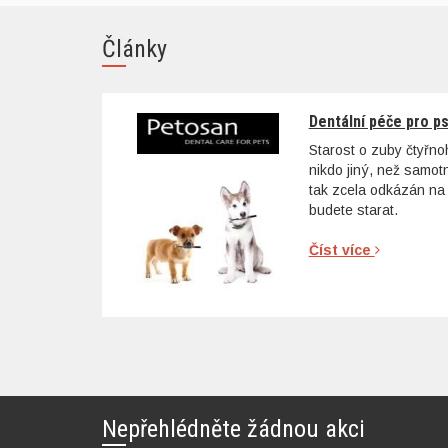
Články
Dentální péče pro p
Starost o zuby čtyřn
nikdo jiný, než samo
tak zcela odkázán na 
budete starat.
Číst více
Nepřehlédněte žádnou akci