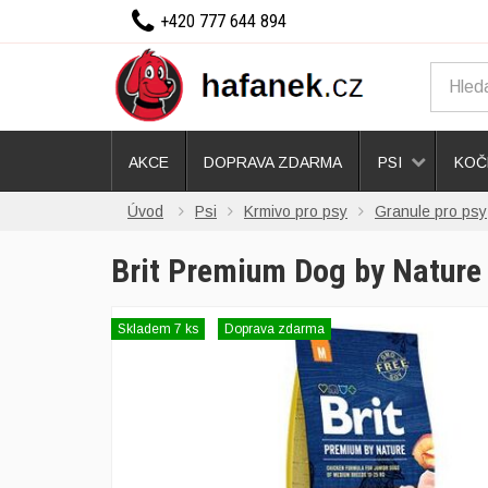
+420 777 644 894
AKCE
DOPRAVA ZDARMA
PSI
KOČ
Úvod
Psi
Krmivo pro psy
Granule pro psy
Brit Premium Dog by Nature
Skladem 7 ks
Doprava zdarma