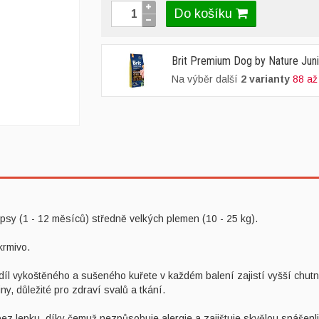
Do košíku
Brit Premium Dog by Nature Jun
Na výběr další
2 varianty
88 až
psy (1 - 12 měsíců) středně velkých plemen (10 - 25 kg).
krmivo.
koštěného a sušeného kuřete v každém balení zajistí vyšší chutnost
y, důležité pro zdraví svalů a tkání.
bez lepku, díky čemuž nezpůsobuje alergie a zajištuje skvělou snášenli