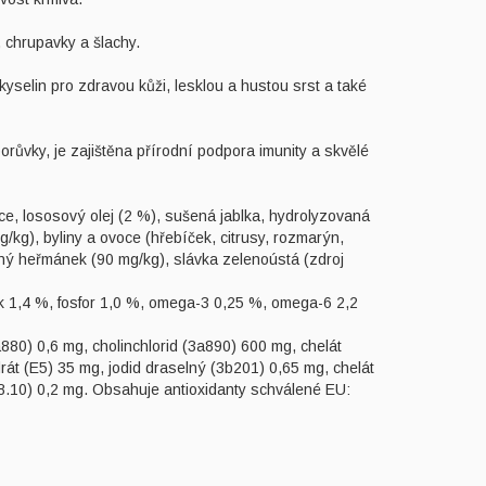
chrupavky a šlachy.
lin pro zdravou kůži, lesklou a hustou srst a také
vky, je zajištěna přírodní podpora imunity a skvělé
e, lososový olej (2 %), sušená jablka, hydrolyzovaná
g/kg), byliny a ovoce (hřebíček, citrusy, rozmarýn,
ný heřmánek (90 mg/kg), slávka zelenoústá (zdroj
ík 1,4 %, fosfor 1,0 %, omega-3 0,25 %, omega-6 2,2
a880) 0,6 mg, cholinchlorid (3a890) 600 mg, chelát
rát (E5) 35 mg, jodid draselný (3b201) 0,65 mg, chelát
8.10) 0,2 mg. Obsahuje antioxidanty schválené EU: