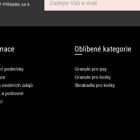
? Přihlašte se k
rmace
Oblíbené kategorie
í podmínky
Granule pro psy
ace
Granule pro kočky
 osobních údajů
Škrabadla pro kočky
 a poštovné
cí