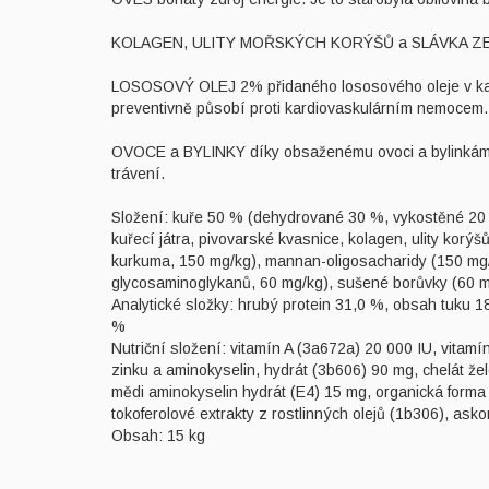
KOLAGEN, ULITY MOŘSKÝCH KORÝŠŮ a SLÁVKA ZELENOÚS
LOSOSOVÝ OLEJ 2% přidaného lososového oleje v každé
preventivně působí proti kardiovaskulárním nemocem.
OVOCE a BYLINKY díky obsaženému ovoci a bylinkám ja
trávení.
Složení: kuře 50 % (dehydrované 30 %, vykostěné 20 %
kuřecí játra, pivovarské kvasnice, kolagen, ulity korý
kurkuma, 150 mg/kg), mannan-oligosacharidy (150 mg/k
glycosaminoglykanů, 60 mg/kg), sušené borůvky (60 
Analytické složky: hrubý protein 31,0 %, obsah tuku 
%
Nutriční složení: vitamín A (3a672a) 20 000 IU, vitamí
zinku a aminokyselin, hydrát (3b606) 90 mg, chelát že
mědi aminokyselin hydrát (E4) 15 mg, organická form
tokoferolové extrakty z rostlinných olejů (1b306), ask
Obsah: 15 kg