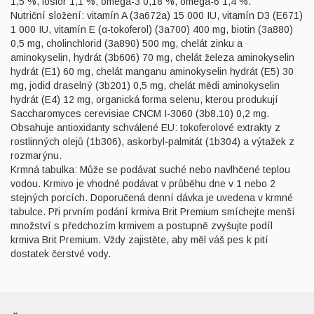
1,5 %, fosfor 1,1 %, omega-3 0,18 %, omega-6 1,4 %.
Nutriční složení: vitamín A (3a672a) 15 000 IU, vitamín D3 (E671)
1 000 IU, vitamín E (α-tokoferol) (3a700) 400 mg, biotin (3a880)
0,5 mg, cholinchlorid (3a890) 500 mg, chelát zinku a
aminokyselin, hydrát (3b606) 70 mg, chelát železa aminokyselin
hydrát (E1) 60 mg, chelát manganu aminokyselin hydrát (E5) 30
mg, jodid draselný (3b201) 0,5 mg, chelát mědi aminokyselin
hydrát (E4) 12 mg, organická forma selenu, kterou produkují
Saccharomyces cerevisiae CNCM I-3060 (3b8.10) 0,2 mg.
Obsahuje antioxidanty schválené EU: tokoferolové extrakty z
rostlinných olejů (1b306), askorbyl-palmitát (1b304) a výtažek z
rozmarýnu.
Krmná tabulka: Může se podávat suché nebo navlhčené teplou
vodou. Krmivo je vhodné podávat v průběhu dne v 1 nebo 2
stejných porcích. Doporučená denní dávka je uvedena v krmné
tabulce. Při prvním podání krmiva Brit Premium smíchejte menší
množství s předchozím krmivem a postupně zvyšujte podíl
krmiva Brit Premium. Vždy zajistěte, aby měl váš pes k pití
dostatek čerstvé vody.