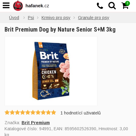
0
Úvod
Psi
Krmivo pro psy
Granule pro psy
Brit Premium Dog by Nature Senior S+M 3kg
1
hodnotící uživatelů
Značka:
Brit Premium
Katalogové číslo:
94991
, EAN:
8595602526390
, Hmotnost: 3,00
kg