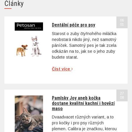
Články
06
Dentální péče pro psy
01
Starost o zuby čtyřnohého miláčka
neobstará nikdo jiný, než samotný
páníček. Samotný pes je tak zcela
odkázán na to, jak se o jeho zuby
budete starat.
Číst více
27
Pamlsky Joy aneb kočka
08
dostane kvalitní kachní i hovězí
maso
Dvaadvacet různých variant, a to
pro kočky i pro psy různých
plemen. Calibra je značkou, kterou