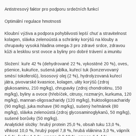
Antistresový faktor pro podporu srdečních funkcí
Optimální regulace hmotnosti
Kloubní výživa a podpora pohyblivosti lepší chuť a stravitelnost
kolagen, slávka zelenoústá a schránky korýšů na klouby a
chrupavky vysoká hladina omega-3 pro zdravé srdce, zdravou
kůži a lesklou srst ovoce a byliny pro dobré trávení a imunitu
Složení: kuře 42 % (dehydrované 22 %, vykostěné 20 %), oves,
pšenice, kukuřice, sušená jablka, kuřecí tuk (konzervovaný
směsí tokoferolů), lososový olej (2 %), hydrolyzovaná kuřecí
játra, pivovarské kvasnice, kolagen, ulity korýšů (zdroj
glukosaminu, 210 mg/kg), chrupavky (zdroj chondroitinu, 150
mg/kg), byliny a ovoce (hřebíček, citrusy, rozmarýn, kurkuma, 120
mg/kg), mannan-oligosacharidy (120 mg/kg), fruktooligosacharidy
(90 mg/kg), juka mohave (90 mg/kg), sušený heřmánek (80
mg/kg), slávka zelenoústá (zdroj glycosaminoglykanů, 50 mg/kg),
sušené borůvky (50 mg/kg).
Analytické složky: hrubý protein 25,0 %, obsah tuku 13,0 %,
vlhkost 10,0 %, hrubý popel 7,8 %, hrubá vláknina 3,0 %, vápník