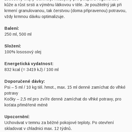
kůže a růst srsti a výměnu látkovou v těle. Je použitelný jak při
krmení granulovanou, tak čerstvou (doma připravenou) potravou,
vždy krmnou dávku optimalizuje.
Balení:
250 ml, 500 ml
Složení:
100% lososový olej
Energetická vydatnost:
832 kcal (= 3419 kJ) / 100 ml
Doporučené dávky:
Psi – 5 ml / 10 kg těl. hmot., max. 15 ml denně zamíchat do vlhké
potravy
Kočky – 2,5 ml pro zvíře denně zamíchat do vlhké potravy, pro
koťata přiměřeně méně
Upozornění:
Uchovávat v temnu za běžné pokojové teploty. Po otevření
skladovat v chladnici max. 12 týdnů.