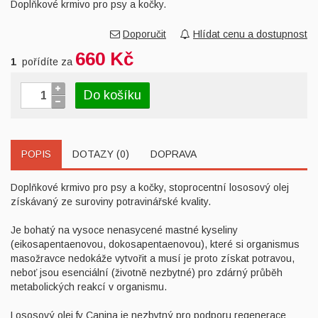
Doplňkové krmivo pro psy a kočky.
Doporučit
Hlídat cenu a dostupnost
660 Kč
1
pořídíte za
Do košíku
POPIS
DOTAZY (0)
DOPRAVA
Doplňkové krmivo pro psy a kočky, stoprocentní lososový olej
získávaný ze suroviny potravinářské kvality.
Je bohatý na vysoce nenasycené mastné kyseliny
(eikosapentaenovou, dokosapentaenovou), které si organismus
masožravce nedokáže vytvořit a musí je proto získat potravou,
neboť jsou esenciální (životně nezbytné) pro zdárný průběh
metabolických reakcí v organismu.
Lososový olej fy Canina je nezbytný pro podporu regenerace