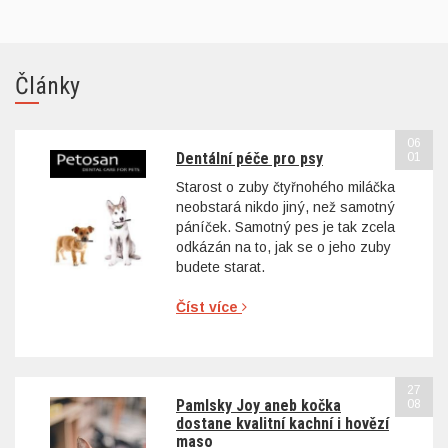
Články
06
Dentální péče pro psy
01
Starost o zuby čtyřnohého miláčka
neobstará nikdo jiný, než samotný
páníček. Samotný pes je tak zcela
odkázán na to, jak se o jeho zuby
budete starat.
Číst více
27
Pamlsky Joy aneb kočka
08
dostane kvalitní kachní i hovězí
maso