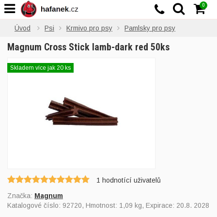
0
Úvod
Psi
Krmivo pro psy
Pamlsky pro psy
Magnum Cross Stick lamb-dark red 50ks
Skladem více jak 20 ks
1
hodnotící uživatelů
Značka:
Magnum
Katalogové číslo:
92720
, Hmotnost: 1,09 kg, Expirace: 20.8. 2028