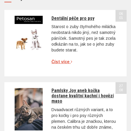
06
Dentální péče pro psy
01
Starost o zuby čtyřnohého miláčka
neobstará nikdo jiný, než samotný
páníček. Samotný pes je tak zcela
odkázán na to, jak se o jeho zuby
budete starat.
Číst více
27
Pamlsky Joy aneb kočka
08
dostane kvalitní kachní i hovězí
maso
Dvaadvacet různých variant, a to
pro kočky i pro psy různých
plemen. Calibra je značkou, kterou
na českém trhu už dobře známe,