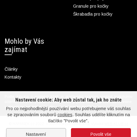
Granule pro kočky
Škrabadla pro kočky
Mohlo by Vás
zajímat
Články
Kontakty
Podle zákona o evidenci tržeb je prodávající povinen vystavit kupujícímu
Nastavení cookie: Aby web zůstal tak, jak ho znáte
účtenku. Zároveň je povinen zaevidovat přijatou tržbu u správce daně online;
v případě technického výpadku pak nejpozději do 48 hodin.
Pro co nejpohodlnější používání webu potřebujeme váš souhlas
se zpracováním souborů
cookies
. Souhlas udělíte kliknutím na
tlačítko "Povolit vše".
© HAFANEK.cz 2022. Všechna práva vyhrazena. Vytvořil
WEB-KLUB.cz
Nastavení
Povolit vše