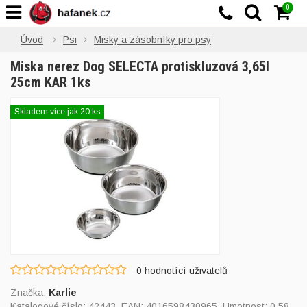
0
Úvod
Psi
Misky a zásobníky pro psy
Miska nerez Dog SELECTA protiskluzová 3,65l
25cm KAR 1ks
Skladem více jak 20 ks
0
hodnotící uživatelů
Značka:
Karlie
Katalogové číslo:
42443
, EAN:
4016598430965
, Hmotnost: 0,58