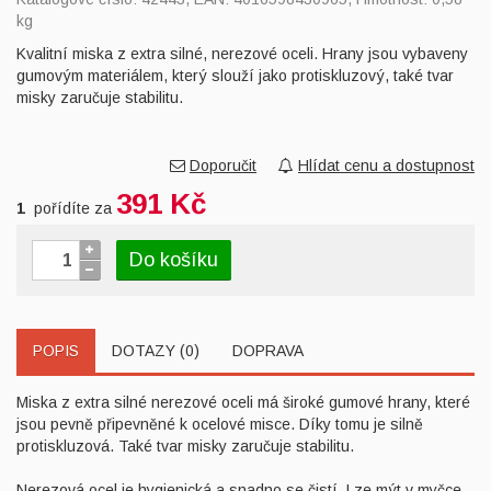
kg
Kvalitní miska z extra silné, nerezové oceli. Hrany jsou vybaveny
gumovým materiálem, který slouží jako protiskluzový, také tvar
misky zaručuje stabilitu.
Doporučit
Hlídat cenu a dostupnost
391 Kč
1
pořídíte za
Do košíku
POPIS
DOTAZY (0)
DOPRAVA
Miska z extra silné nerezové oceli má široké gumové hrany, které
jsou pevně připevněné k ocelové misce. Díky tomu je silně
protiskluzová. Také tvar misky zaručuje stabilitu.
Nerezová ocel je hygienická a snadno se čistí. Lze mýt v myčce