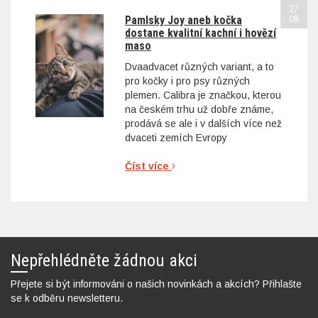
27
Pamlsky Joy aneb kočka
08
dostane kvalitní kachní i hovězí
maso
Dvaadvacet různých variant, a to
pro kočky i pro psy různých
plemen. Calibra je značkou, kterou
na českém trhu už dobře známe,
prodává se ale i v dalších více než
dvaceti zemích Evropy
Číst více
Nepřehlédněte žádnou akci
Přejete si být informováni o našich novinkách a akcích? Přihlašte
se k odběru newsletteru.