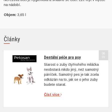
na nádobí.
Objem:
3,65 l
Články
06
Dentální péče pro psy
01
Starost o zuby čtyřnohého miláčka
neobstará nikdo jiný, než samotný
páníček. Samotný pes je tak zcela
odkázán na to, jak se o jeho zuby
budete starat.
Číst více