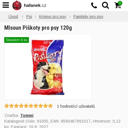
0
Úvod
Psi
Krmivo pro psy
Pamlsky pro psy
Mlsoun Piškoty pro psy 120g
Skladem 6 ks
1
hodnotící uživatelů
Značka:
Tommi
Katalogové číslo:
91005
, EAN:
8590467991017
, Hmotnost: 0,12
kg, Expirace: 16.8. 2027