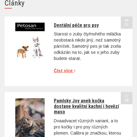
Články
06
Dentální péče pro psy
01
Starost o zuby čtyřnohého miláčka
neobstará nikdo jiný, než samotný
páníček. Samotný pes je tak zcela
odkázán na to, jak se o jeho zuby
budete starat.
Číst více
27
Pamlsky Joy aneb kočka
08
dostane kvalitní kachní i hovězí
maso
Dvaadvacet různých variant, a to
pro kočky i pro psy různých
plemen. Calibra je značkou, kterou