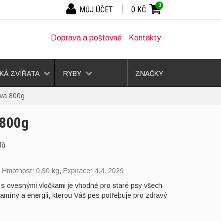
0
MŮJ ÚČET
0 KČ
Doprava a poštovné
Kontakty
Á ZVÍŘATA
RYBY
ZNAČKY
rva 800g
 800g
lů
, Hmotnost: 0,90 kg, Expirace: 4.4. 2029
s ovesnými vločkami je vhodné pro staré psy všech
amíny a energii, kterou Váš pes potřebuje pro zdravý