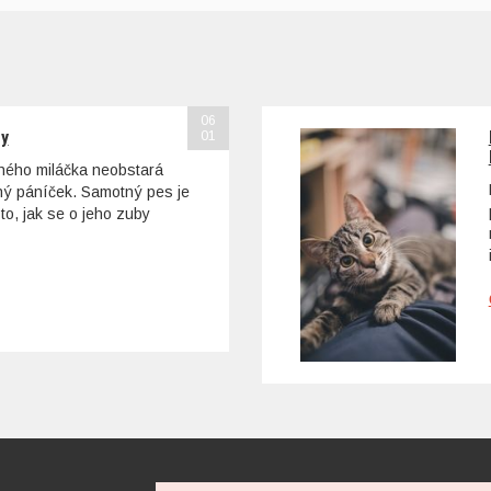
06
sy
01
ohého miláčka neobstará
tný páníček. Samotný pes je
to, jak se o jeho zuby