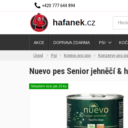
+420 777 644 894
AKCE
DOPRAVA ZDARMA
PSI
KOČ
Úvod
Psi
Krmivo pro psy
Konzervy pro p
Nuevo pes Senior jehněčí & 
Skladem více jak 20 ks