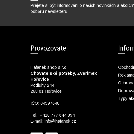
Přejete si být informováni o našich novinkách a akcích
odběru newsletteru.
Provozovatel
Info
Hafanek shop s.r.o.
Obchodn
Chovatelské potřeby, Zverimex
Reklam
Hořovice
Ochrana
Podluhy 244
Doprava
268 01 Hořovice
Typy ak
IČO: 04597648
Tel.:
+420 777 644 894
E-mail:
info@hafanek.cz