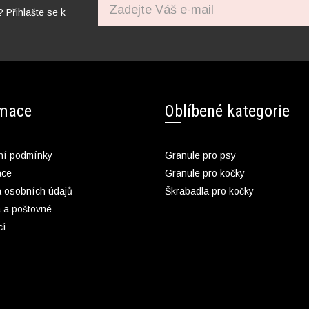
? Přihlašte se k
rmace
Oblíbené kategorie
í podmínky
Granule pro psy
ace
Granule pro kočky
 osobních údajů
Škrabadla pro kočky
 a poštovné
cí