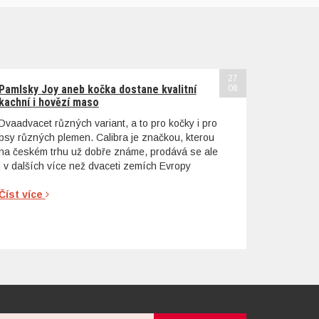
27
Pamlsky Joy aneb kočka dostane kvalitní
08
kachní i hovězí maso
Dvaadvacet různých variant, a to pro kočky i pro
psy různých plemen. Calibra je značkou, kterou
na českém trhu už dobře známe, prodává se ale
i v dalších více než dvaceti zemích Evropy
Číst více