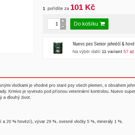
101 Kč
1
pořídíte za
Do košíku
Nuevo pes Senior jehněčí & hově
Na výběr další
11 variant
57 až
nými vločkami je vhodné pro staré psy všech plemen, s obsahem jehn
ady. Krmivo je vyvinuto pod přísnou veterinární kontrolou. Nuevo supe
ý a dlouhý život.
í a 20 % hovězí), vývar 29 %, ovesné vločky 5 %, minerály 1 %.