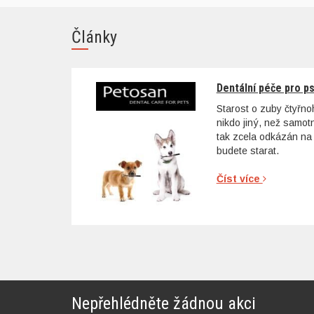
Články
Dentální péče pro p
Starost o zuby čtyřn
nikdo jiný, než samo
tak zcela odkázán na 
budete starat.
Číst více
Nepřehlédněte žádnou akci