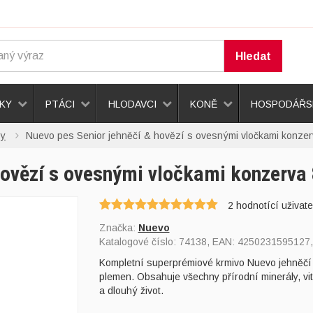
Hledat
KY
PTÁCI
HLODAVCI
KONĚ
HOSPODÁŘSK
sy
Nuevo pes Senior jehněčí & hovězí s ovesnými vločkami konze
hovězí s ovesnými vločkami konzerva
2
hodnotící uživate
Značka:
Nuevo
Katalogové číslo:
74138
, EAN:
4250231595127
Kompletní superprémiové krmivo Nuevo jehněčí 
plemen. Obsahuje všechny přírodní minerály, vit
a dlouhý život.