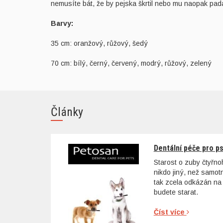
nemusíte bát, že by pejska škrtil nebo mu naopak pada
Barvy:
35 cm: oranžový, růžový, šedý
70 cm: bílý, černý, červený, modrý, růžový, zelený
Články
Dentální péče pro p
Starost o zuby čtyřn
nikdo jiný, než samo
tak zcela odkázán na 
budete starat.
Číst více