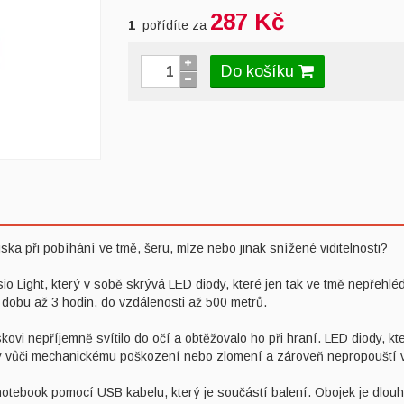
287 Kč
1
pořídíte za
Do košíku
ska při pobíhání ve tmě, šeru, mlze nebo jinak snížené viditelnosti?
sio Light, který v sobě skrývá LED diody, které jen tak ve tmě nepřeh
po dobu až 3 hodin, do vzdálenosti až 500 metrů.
kovi nepříjemně svítilo do očí a obtěžovalo ho při hraní. LED diody, kt
lný vůči mechanickému poškození nebo zlomení a zároveň nepropouští 
tebook pomocí USB kabelu, který je součástí balení. Obojek je dlouh