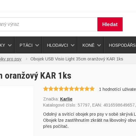
Hledat
KY
PTÁCI
HLODAVCI
KONĚ
HOSPODÁŘSK
jky pro psy
Obojek USB Visio Light 35cm oranžový KAR 1ks
m oranžový KAR 1ks
1
hodnotící uživate
Značka:
Karlie
Katalogové číslo:
57797
, EAN:
4016598649657
Odolný a svítící obojek pro psy v sobě skrývá LE
Obojek lze zastřihnutím zkrátit na libovolný ob
přes počítač.