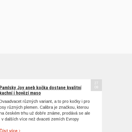
27
Pamlsky Joy aneb kočka dostane kvalitní
08
kachní i hovězí maso
Dvaadvacet různých variant, a to pro kočky i pro
psy různých plemen. Calibra je značkou, kterou
na českém trhu už dobře známe, prodává se ale
i v dalších více než dvaceti zemích Evropy
Číst více