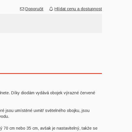
Doporučit
Hlídat cenu a dostupnost
lédnete. Díky diodám vydává obojek výrazné červené
eré jsou umístěné uvnitř světelného obojku, jsou
vodu.
ý 70 cm nebo 35 cm, avšak je nastavitelný, takže se