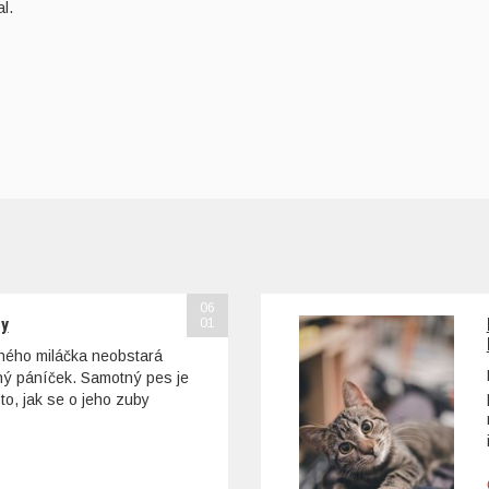
l.
06
sy
01
ohého miláčka neobstará
tný páníček. Samotný pes je
to, jak se o jeho zuby