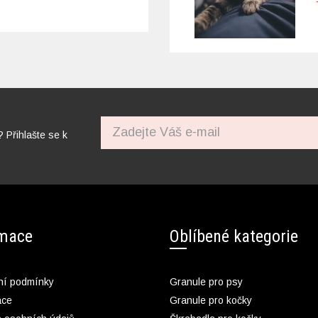
? Přihlašte se k
rmace
Oblíbené kategorie
í podmínky
Granule pro psy
ace
Granule pro kočky