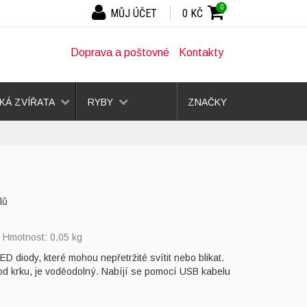
0
MŮJ ÚČET
0 KČ
Doprava a poštovné
Kontakty
Á ZVÍŘATA
RYBY
ZNAČKY
lů
, Hmotnost: 0,05 kg
D diody, které mohou nepřetržité svítit nebo blikat.
vod krku, je voděodolný. Nabíjí se pomocí USB kabelu