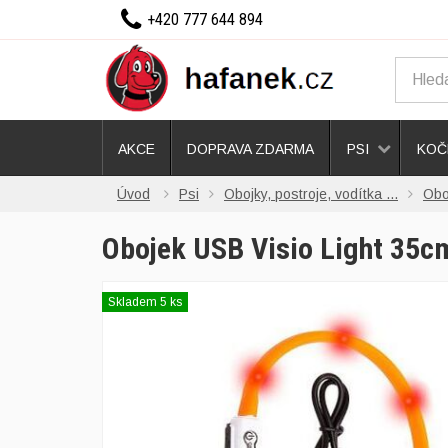
+420 777 644 894
AKCE
DOPRAVA ZDARMA
PSI
KOČ
Úvod
Psi
Obojky, postroje, vodítka ...
Obo
Obojek USB Visio Light 35c
Skladem 5 ks