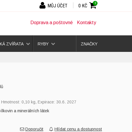
0
MŮJ ÚČET
0 KČ
Doprava a poštovné
Kontakty
Á ZVÍŘATA
RYBY
ZNAČKY
lů
, Hmotnost: 0,10 kg, Expirace: 30.6. 2027
kovin a minerálních látek
Doporučit
Hlídat cenu a dostupnost