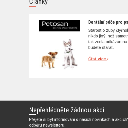
Články
Dentální péče pro p
Starost o zuby čtyřn
nikdo jiný, než samo
tak zcela odkázán na 
budete starat.
Číst více
Nepřehlédněte žádnou akci
Přejete si být informováni o našich novinkách a akcích
odběru newsletteru.