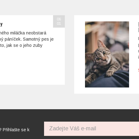
06
sy
01
ohého miláčka neobstará
tný páníček. Samotný pes je
to, jak se o jeho zuby
? Přihlašte se k