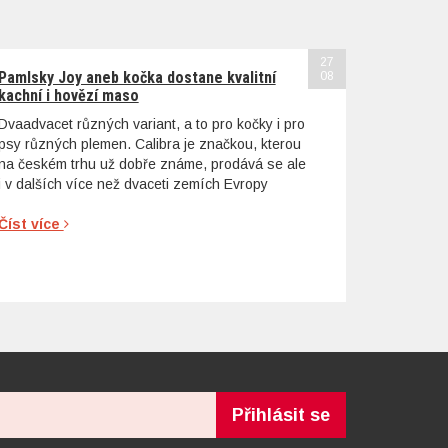
27
Pamlsky Joy aneb kočka dostane kvalitní
08
kachní i hovězí maso
Dvaadvacet různých variant, a to pro kočky i pro
psy různých plemen. Calibra je značkou, kterou
na českém trhu už dobře známe, prodává se ale
i v dalších více než dvaceti zemích Evropy
Číst více
Přihlásit se