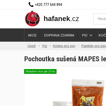
+420 777 644 894
AKCE
DOPRAVA ZDARMA
PSI
KOČ
Úvod
Psi
Krmivo pro psy
Pamlsky pro ps
Pochoutka sušená MAPES le
Skladem více jak 20 ks