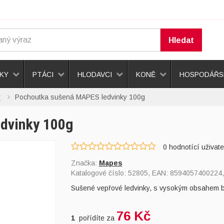
Hledat
KY
PTÁCI
HLODAVCI
KONĚ
HOSPODÁŘSK
y
Pochoutka sušená MAPES ledvinky 100g
dvinky 100g
0
hodnotící uživate
Značka:
Mapes
Katalogové číslo:
52805
, EAN:
8594057400224
Sušené vepřové ledvinky, s vysokým obsahem bíl
76 Kč
1
pořídíte za