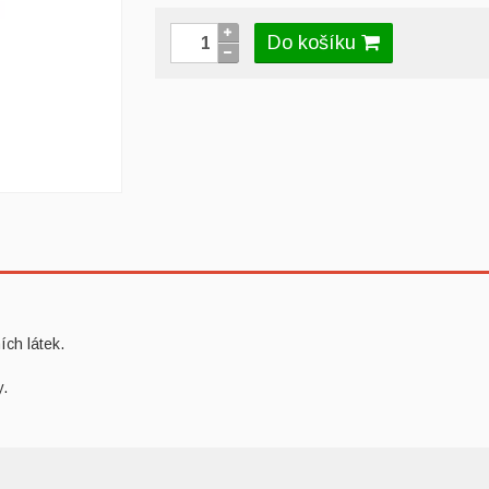
Do košíku
ích látek.
y.