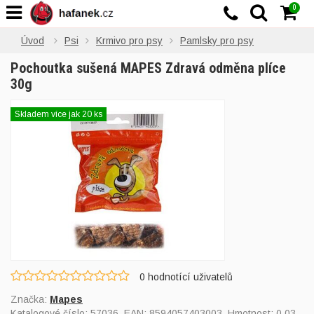
0
Úvod
Psi
Krmivo pro psy
Pamlsky pro psy
Pochoutka sušená MAPES Zdravá odměna plíce
30g
Skladem více jak 20 ks
0
hodnotící uživatelů
Značka:
Mapes
Katalogové číslo:
57036
, EAN:
8594057403003
, Hmotnost: 0,03