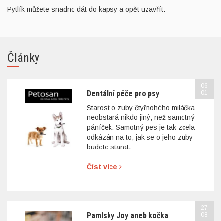
Pytlík můžete snadno dát do kapsy a opět uzavřít.
Články
06
Dentální péče pro psy
01
Starost o zuby čtyřnohého miláčka
neobstará nikdo jiný, než samotný
páníček. Samotný pes je tak zcela
odkázán na to, jak se o jeho zuby
budete starat.
Číst více
27
Pamlsky Joy aneb kočka
08