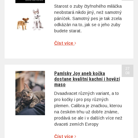
Starost o zuby čtyřnohého miláčka
neobstará nikdo jiný, než samotný
páníček. Samotný pes je tak zcela
odkázán na to, jak se o jeho zuby
budete starat.
Číst více
27
Pamlsky Joy aneb kočka
08
dostane kvalitní kachní i hovězí
maso
Dvaadvacet různých variant, a to
pro kočky i pro psy různých
plemen. Calibra je značkou, kterou
na českém trhu už dobře známe,
prodává se ale i v dalších více než
dvaceti zemích Evropy
Číst více