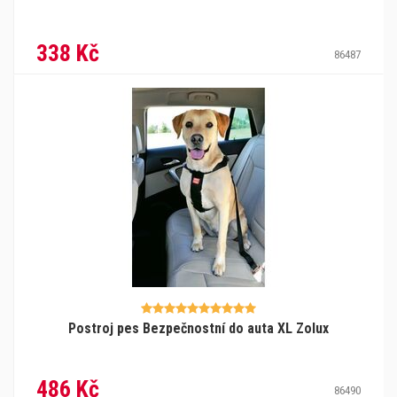
338 Kč
86487
Postroj pes Bezpečnostní do auta XL Zolux
486 Kč
86490