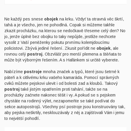
Ne každý pes snese
obojek
na krku. Vždyť ta otravná věc škrtí,
tahá a je všecho, jen ne pohodlná. Copak si můžeme takhle
zkazit procházku, na kterou se nedočkavě třeseme celý den? No
jo, jenže úplně bez obojku to taky nepůjde, jestliže nechcete
vysolit z Vaší peněženky pokutu prvnímu kolemjdoucímu
policistovi. Zbývá jediné řešení. Zkusit pořídit ne
obojek
, ale
rovnou celý
postroj
. Obzvlášť pro menší plemena a štěňata to
může být výborným řešením. A s Hafánkem si určitě vyberete.
Nabízíme
postroje
mnoha značek a typů, které jsou šetrné k
páteři a k citlivému krku vašeho kamaráda. Pomocí správných
cviků můžete pejskovi ulevit i od bolesti zad a kloubů. Takový
postroj
také jistým opatřením proti tahání, takže se na
procházky začnete nakonec těšit i vy. A pokud se s pejskem
chystáte na rodinný výlet, nezapomeňte se také podívat do
sekce autopostrojů. Všechny psí postroje jsou konstruovány tak,
aby pejska neškrtily, nesklouzávaly z něj a zajišťovali Vám i jemu
to největší pohodlí.